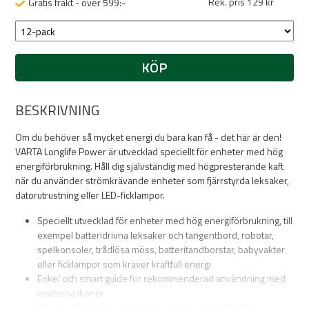
Rek. pris 129 kr
Gratis frakt - över 599:-
KÖP
BESKRIVNING
Om du behöver så mycket energi du bara kan få - det här är den!
VARTA Longlife Power är utvecklad speciellt för enheter med hög
energiförbrukning. Håll dig självständig med högpresterande kaft
när du använder strömkrävande enheter som fjärrstyrda leksaker,
datorutrustning eller LED-ficklampor.
Speciellt utvecklad för enheter med hög energiförbrukning, till
exempel batteridrivna leksaker och tangentbord, robotar,
spelkonsoler, trådlösa möss, batteritandborstar, babyvakter
eller ficklampor som kräver kraftfull energi
Enkel och smart guide för rekommenderad användning med
moderna ikoner
”Made in Germany - made to last”, säkerställd VARTA