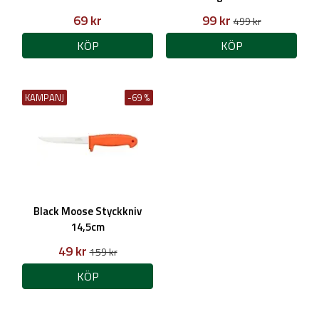
69 kr
99 kr
499 kr
KÖP
KÖP
KAMPANJ
-69 %
Black Moose Styckkniv
14,5cm
49 kr
159 kr
KÖP