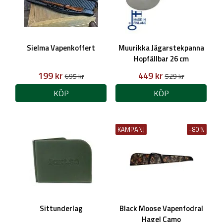
Sielma Vapenkoffert
Muurikka Jägarstekpanna
Hopfällbar 26 cm
(Varmvalsat stål)
199 kr
449 kr
695 kr
529 kr
KÖP
KÖP
KAMPANJ
-80 %
Sittunderlag
Black Moose Vapenfodral
Hagel Camo