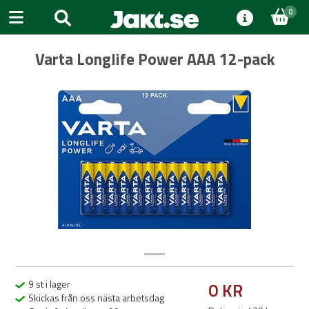
0
Varta Longlife Power AAA 12-pack
Previous
Next
9 st i lager
0 KR
Skickas från oss nästa arbetsdag