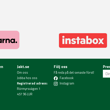
en
Jakt.se
Följ oss
Pre
Om oss
Få reda på det senaste först!
Jobba hos oss
Facebook
Registrerad adress:
Instagram
Rörmyrsvägen 1
457 96 LUR