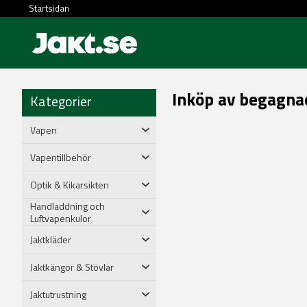
Startsidan
Inköp av begagna
Kategorier
Vapen
Vapentillbehör
Optik & Kikarsikten
Handladdning och
Luftvapenkulor
Jaktkläder
Jaktkängor & Stövlar
Jaktutrustning