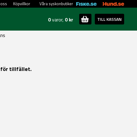
 oss
Köpvillkor
Våra syskonbutiker
0
varor,
0 kr
TILL KASSAN
ans
r tillfället.