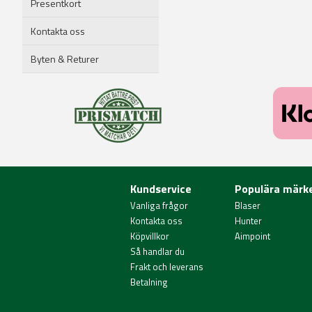
Presentkort
Kontakta oss
Byten & Returer
Kundservice
Populära märk
Vanliga frågor
Blaser
Kontakta oss
Hunter
Köpvillkor
Aimpoint
Så handlar du
Frakt och leverans
Betalning