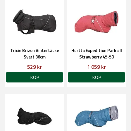
Trixie Brizon Vintertäcke
Hurtta Expedition Parka II
Svart 36cm
Strawberry 45-50
529 kr
1 059 kr
KÖP
KÖP