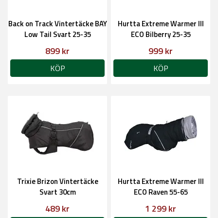
Back on Track Vintertäcke BAY
Hurtta Extreme Warmer III
Low Tail Svart 25-35
ECO Bilberry 25-35
899 kr
999 kr
KÖP
KÖP
Trixie Brizon Vintertäcke
Hurtta Extreme Warmer III
Svart 30cm
ECO Raven 55-65
489 kr
1 299 kr