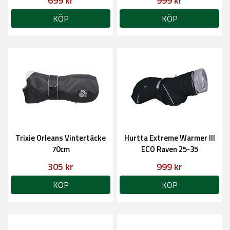
699 kr
999 kr
KÖP
KÖP
Trixie Orleans Vintertäcke
Hurtta Extreme Warmer III
70cm
ECO Raven 25-35
305 kr
999 kr
KÖP
KÖP