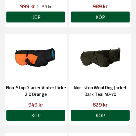
999 kr
989 kr
1 159 kr
KÖP
KÖP
Non-Stop Glacier Vintertäcke
Non-stop Wool Dog Jacket
2.0 Orange
Dark Teal 40-70
949 kr
829 kr
KÖP
KÖP