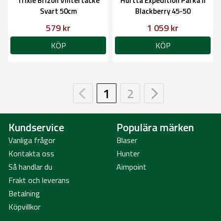
Trixie Brizon Vintertäcke
Hurtta Expedition Parka II
Svart 50cm
Blackberry 45-50
579 kr
1 059 kr
KÖP
KÖP
1
2
Kundservice
Populära märken
Vanliga frågor
Blaser
Kontakta oss
Hunter
Så handlar du
Aimpoint
Frakt och leverans
Betalning
Köpvillkor