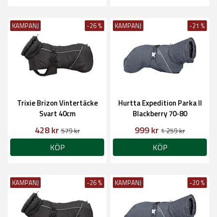
KAMPANJ
-26 %
KAMPANJ
-21 %
Trixie Brizon Vintertäcke
Hurtta Expedition Parka II
Svart 40cm
Blackberry 70-80
428 kr
999 kr
579 kr
1 259 kr
KÖP
KÖP
KAMPANJ
-26 %
KAMPANJ
-20 %