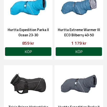
Hurtta Expedition Parka II
Hurtta Extreme Warmer III
Ocean 23-30
ECO Bilberry 40-50
859 kr
1 179 kr
KÖP
KÖP