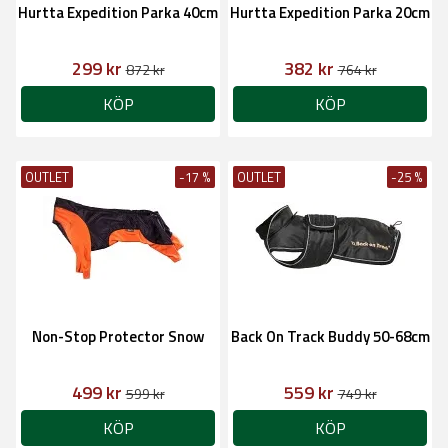
Hurtta Expedition Parka 40cm
Hurtta Expedition Parka 20cm
299 kr
382 kr
872 kr
764 kr
KÖP
KÖP
OUTLET
-17 %
OUTLET
-25 %
Non-Stop Protector Snow
Back On Track Buddy 50-68cm
499 kr
559 kr
599 kr
749 kr
KÖP
KÖP