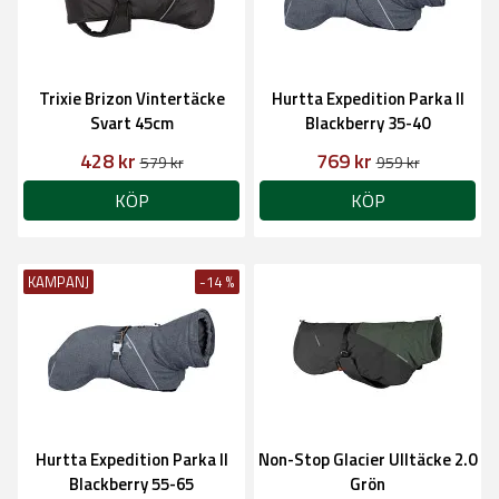
Trixie Brizon Vintertäcke
Hurtta Expedition Parka II
Svart 45cm
Blackberry 35-40
428 kr
769 kr
579 kr
959 kr
KÖP
KÖP
KAMPANJ
-14 %
Hurtta Expedition Parka II
Non-Stop Glacier Ulltäcke 2.0
Blackberry 55-65
Grön