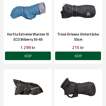
Hurtta Extreme Warmer III
Trixie Orleans Vintertäcke
ECO Bilberry 55-65
55cm
1 299 kr
215 kr
KÖP
KÖP