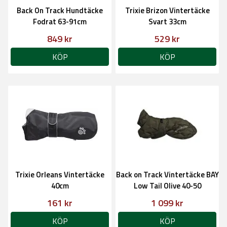
Back On Track Hundtäcke
Trixie Brizon Vintertäcke
Fodrat 63-91cm
Svart 33cm
849 kr
529 kr
KÖP
KÖP
Trixie Orleans Vintertäcke
Back on Track Vintertäcke BAY
40cm
Low Tail Olive 40-50
161 kr
1 099 kr
KÖP
KÖP