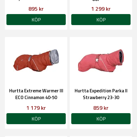
895 kr
1 299 kr
KÖP
KÖP
Hurtta Extreme Warmer III
Hurtta Expedition Parka II
ECO Cinnamon 40-50
Strawberry 23-30
1 179 kr
859 kr
KÖP
KÖP