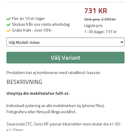
731 KR
Fler än 10 st i lager
Ord. pris: 2 999 kr
Skickas från oss nästa arbetsdag
Lägsta pris
Gratis frakt - över 599:-
1-30 dagar: 731 kr
Välj Variant
Produkten kan ej kombineras med rabattkod i kassan.
BESKRIVNING
Utnyttja din mobiltelefon fullt ut.
Individuell justering av alla mobilmärken (ej Iphone Plus).
Fotografera eller filma på långa avstånd .
Swarovski CTC, Zeiss RF passar kikarsikten med okular dia 41,90-
42,20mm.