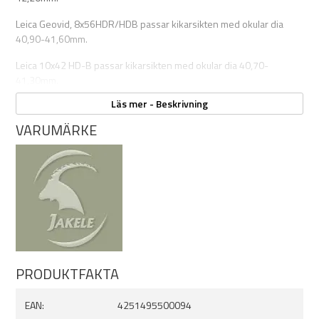
Leica Geovid, 8x56HDR/HDB passar kikarsikten med okular dia
40,90-41,60mm.
Leica 10x42 HD-B passar kikarsikten med okular dia 40,70-
41,30mm.
Läs mer - Beskrivning
Universal Lös platta har ingen adapter för okular och är för dom
som redan har adapter.
VARUMÄRKE
Plattorna har gängade hål som man sätter adaptern på. Man fäster
sedan mobilen och passar in den med låspinnarna.
PRODUKTFAKTA
EAN:
4251495500094