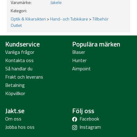
Varumärke:
Jakele
Kategori:
Optik & Kikarsikten
>
Hand- och Tubkikare
>
Tillbehör
Outlet
Kundservice
Populära märken
Vanliga frågor
Blaser
Kontakta oss
Hunter
Så handlar du
Aimpoint
Frakt och leverans
Betalning
Köpvillkor
Jakt.se
Följ oss
Om oss
Facebook
Jobba hos oss
Instagram