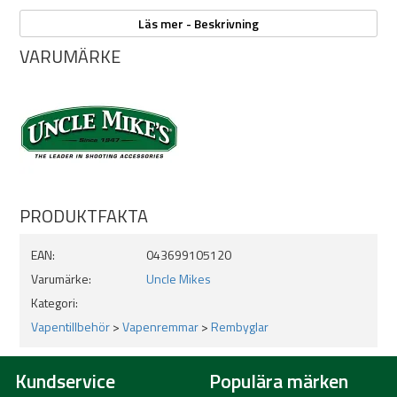
Modell: Uncle Mike's Magnum Band QD
Läs mer - Beskrivning
Typ: Rembygelfäste
VARUMÄRKE
Quick Detach-fäste (QD)
Passar diameter: 1,13–1,50 cm
Material: Stål
Finish: Blånerad
Passar gevär med pipa eller magasinrör
PRODUKTFAKTA
EAN:
043699105120
Varumärke:
Uncle Mikes
Kategori:
Vapentillbehör
>
Vapenremmar
>
Rembyglar
Kundservice
Populära märken