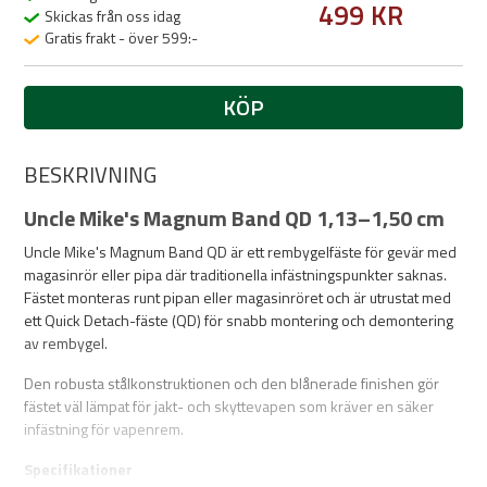
499 KR
Skickas från oss idag
Gratis frakt - över 599:-
KÖP
BESKRIVNING
Uncle Mike's Magnum Band QD 1,13–1,50 cm
Uncle Mike's Magnum Band QD är ett rembygelfäste för gevär med
magasinrör eller pipa där traditionella infästningspunkter saknas.
Fästet monteras runt pipan eller magasinröret och är utrustat med
ett Quick Detach-fäste (QD) för snabb montering och demontering
av rembygel.
Den robusta stålkonstruktionen och den blånerade finishen gör
fästet väl lämpat för jakt- och skyttevapen som kräver en säker
infästning för vapenrem.
Specifikationer