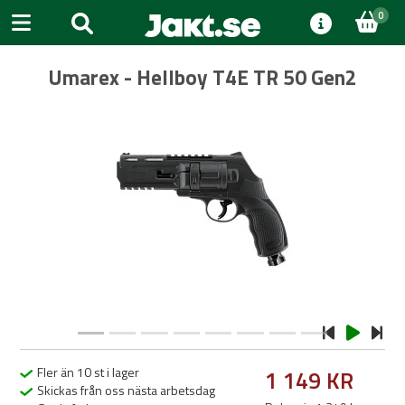
0
Umarex - Hellboy T4E TR 50 Gen2
Previous
Next
Fler än 10 st i lager
1 149 KR
Skickas från oss nästa arbetsdag