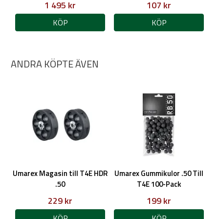
1 495 kr
107 kr
KÖP
KÖP
ANDRA KÖPTE ÄVEN
Umarex Magasin till T4E HDR
Umarex Gummikulor .50 Till
.50
T4E 100-Pack
229 kr
199 kr
KÖP
KÖP