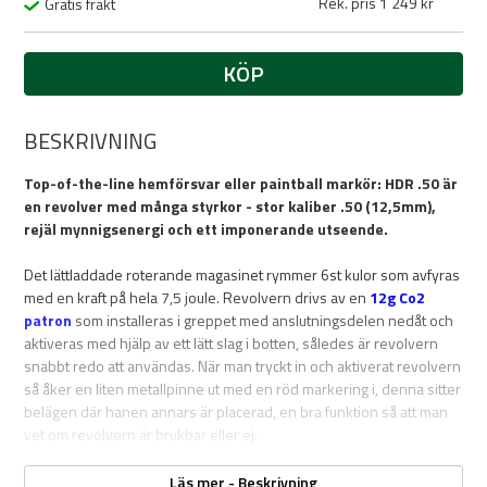
Rek. pris 1 249 kr
Gratis frakt
KÖP
BESKRIVNING
Top-of-the-line hemförsvar eller paintball markör: HDR .50 är
en revolver med många styrkor - stor kaliber .50 (12,5mm),
rejäl mynnigsenergi och ett imponerande utseende.
Det lättladdade roterande magasinet rymmer 6st kulor som avfyras
med en kraft på hela 7,5 joule. Revolvern drivs av en
12g Co2
patron
som installeras i greppet med anslutningsdelen nedåt och
aktiveras med hjälp av ett lätt slag i botten, således är revolvern
snabbt redo att användas. När man tryckt in och aktiverat revolvern
så åker en liten metallpinne ut med en röd markering i, denna sitter
belägen där hanen annars är placerad, en bra funktion så att man
vet om revolvern är brukbar eller ej.
De strukturerade handtagen ger ett säkert grepp. Revolvern
Läs mer - Beskrivning