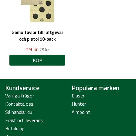
Gamo Tavlor till luftgevär
och pistol 50-pack
19 kr
79 kr
KÖP
Kundservice
Populära märken
Vanliga frågor
Blaser
Kontakta oss
Hunter
Så handlar du
Aimpoint
Frakt och leverans
Betalning