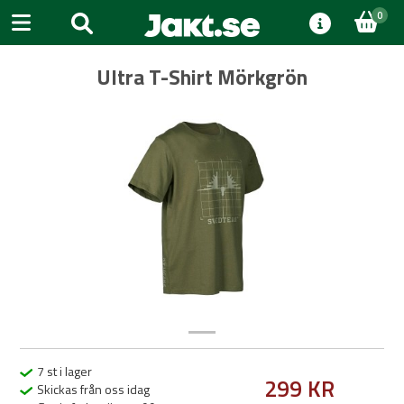
0
Ultra T-Shirt Mörkgrön
Previous
Next
7 st i lager
299 KR
Skickas från oss idag