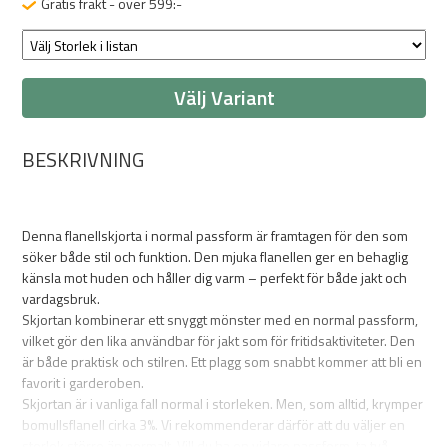
Gratis frakt - över 599:-
Välj Variant
BESKRIVNING
Denna flanellskjorta i normal passform är framtagen för den som
söker både stil och funktion. Den mjuka flanellen ger en behaglig
känsla mot huden och håller dig varm – perfekt för både jakt och
vardagsbruk.
Skjortan kombinerar ett snyggt mönster med en normal passform,
vilket gör den lika användbar för jakt som för fritidsaktiviteter. Den
är både praktisk och stilren. Ett plagg som snabbt kommer att bli en
favorit i garderoben.
Skjortan är i vanliga fall normal i storleken. Men, som alltid, krymper
bomullsflanell cirka 3%. Vi rekommenderar därför att du väljer en
storlek större än normalt. Vill du ha en vidare passform, ta två