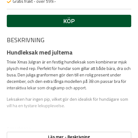
Gratis frakt - över 599:-
KÖP
BESKRIVNING
Hundleksak med jultema
Trixie Xmas Julgran är en festlig hundleksak som kombinerar mjuk
plysch med rep. Perfekt för hundar som gillar att både bära, dra och
busa. Den juliga granformen gör den till en rolig present under
december, och den extra långa modellen på 38 cm passar bra för
interaktiva lekar som dragkamp och apport.
Leksaken har ingen pip, vilket gör den idealisk för hundägare som
vill ha en tystare lekupplevelse.
Egenskaper:
Läs mer - Beskrivning