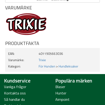
Hundleksak i julgransdesign
Mjuk plysch kombinerat med rep
VARUMÄRKE
Utan pip
Passar draglek, apport och vardagsbus
Storlek: 38 cm
PRODUKTFAKTA
EAN:
4011905663036
Varumärke:
Trixie
Kategori:
För Hunden
>
Hundleksaker
Kundservice
Populära märken
Vanliga frågor
Blaser
Kontakta oss
Hunter
Så handlar du
Aimpoint