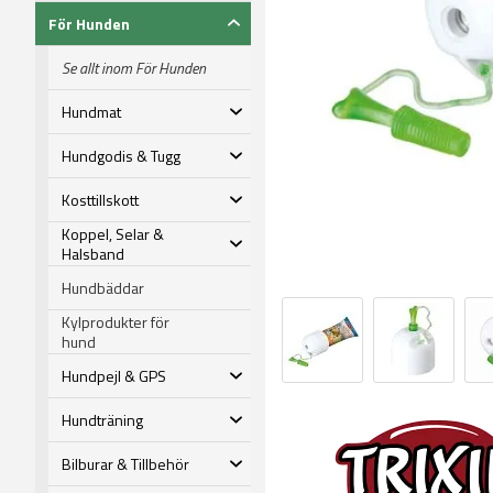
För Hunden
Se allt inom För Hunden
Hundmat
Hundgodis & Tugg
Kosttillskott
Koppel, Selar &
Halsband
Hundbäddar
Kylprodukter för
hund
Hundpejl & GPS
Hundträning
Bilburar & Tillbehör