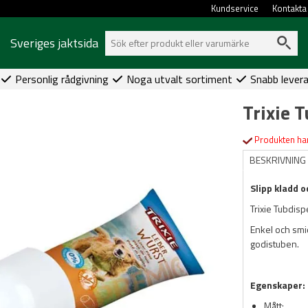
Kundservice
Kontakta
Sveriges jaktsida
Personlig rådgivning
Noga utvalt sortiment
Snabb lever
Trixie 
Produkten har
BESKRIVNING
Slipp kladd 
Trixie Tubdisp
Enkel och smi
godistuben.
Egenskaper:
Mått: