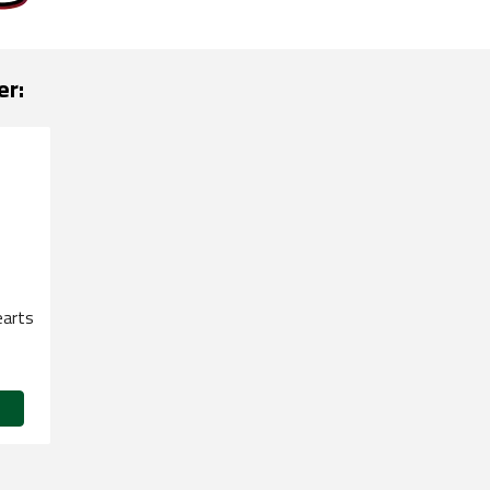
er:
earts