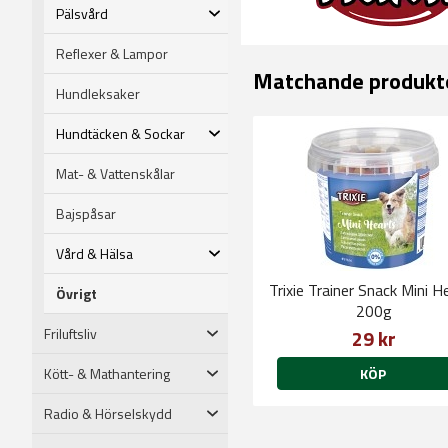
Pälsvård
Reflexer & Lampor
Matchande produkt
Hundleksaker
Hundtäcken & Sockar
Mat- & Vattenskålar
Bajspåsar
Vård & Hälsa
Trixie Trainer Snack Mini H
Övrigt
200g
Friluftsliv
29 kr
Kött- & Mathantering
KÖP
Radio & Hörselskydd