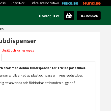
 oss
Köpvillkor
Våra syskonbutiker
0
varor,
0 kr
TILL KASSAN
ans
Tubdispenser
 utgått och kan ej köpas
och stök med denna tubdispenser för Trixies patétuber.
enser är tillverkad av plast och passar Trixies godistuber.
dig att använda och förhindrar att hunden tuggar på