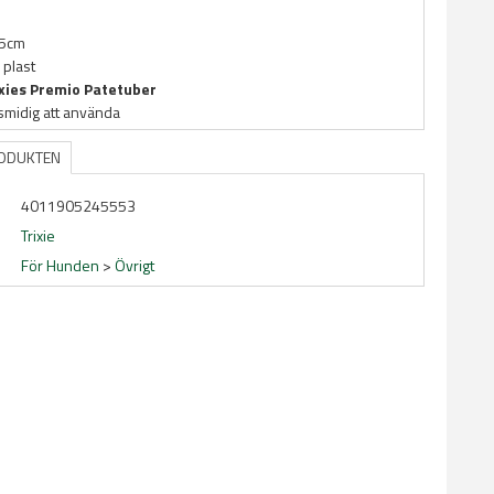
,5cm
 plast
ixies Premio Patetuber
smidig att använda
RODUKTEN
4011905245553
Trixie
För Hunden
>
Övrigt