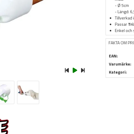
- Ø 5cm
- Längd: 6
Tillverkad i
Passar
Tr
Enkel och 
FAKTA OM P
EAN:
Varumärke:
Kategori: