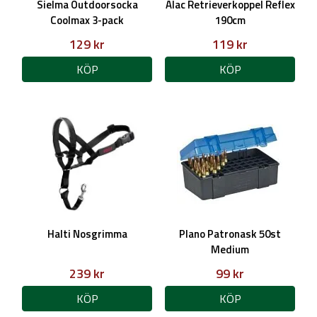
Sielma Outdoorsocka
Alac Retrieverkoppel Reflex
Coolmax 3-pack
190cm
129 kr
119 kr
KÖP
KÖP
Halti Nosgrimma
Plano Patronask 50st
Medium
239 kr
99 kr
KÖP
KÖP