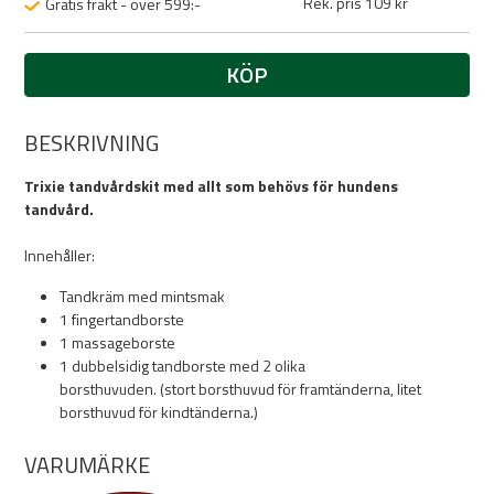
Rek. pris 109 kr
Gratis frakt - över 599:-
KÖP
BESKRIVNING
Trixie tandvårdskit med allt som behövs för hundens
tandvård.
Innehåller:
Tandkräm med mintsmak
1 fingertandborste
1 massageborste
1 dubbelsidig tandborste med 2 olika
borsthuvuden. (stort borsthuvud för framtänderna, litet
borsthuvud för kindtänderna.)
VARUMÄRKE