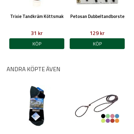
Trixie Tandkräm Köttsmak
Petosan Dubbeltandborste
31 kr
129 kr
KÖP
KÖP
ANDRA KÖPTE ÄVEN