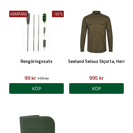
KAMPANJ
-50 %
Rengöringssats
Seeland Selous Skjorta, Herr
99 kr
995 kr
199 kr
KÖP
KÖP