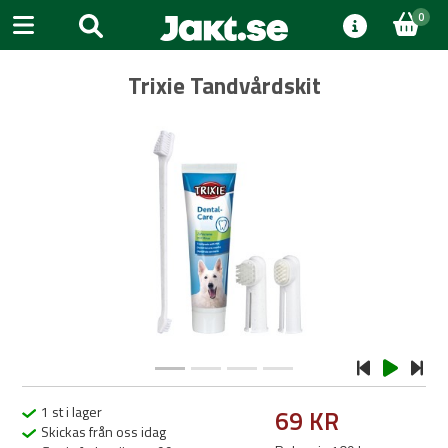
0
Trixie Tandvårdskit
Previous
Next
1 st i lager
69 KR
Skickas från oss idag