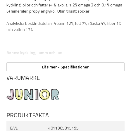
Smaker:
kyckling) oljor och fetter (4 % laxolja: 1,2% omega 3 och 0,1% omega
- Dots: kyckling och lax
6) mineraler, propylenglykol. Utan tillsatt socker
- Bones: kyckling, lamm och lax
Analytiska beståndsdelar: Protein 12%, fett 7%, råaska 4%, fiber 1%
och vatten 17%.
Bones: kyckling, lamm och lax
Sammansättning: Flingor, vegetabiliska biprodukter, kött och
Läs mer - Specifikationer
animaliska bi-produkter (4% kyckling, 4% lamm) fisk och
VARUMÄRKE
fiskbiprodukter, 4% lax, mineraler 4% kalcium, oljor och fetter,
vegetabiliskt proteinextrakt, propylen glykol/utan tillsatt socker
Analytiska beståndsdelar: Protein 17%, fett 5%, råaska 3%, fiber 1%
och vatten 17%.
PRODUKTFAKTA
EAN:
4011905315195