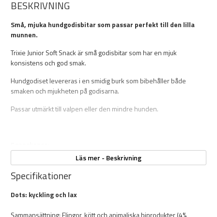
BESKRIVNING
Små, mjuka hundgodisbitar som passar perfekt till den lilla
munnen.
Trixie Junior Soft Snack är små godisbitar som har en mjuk
konsistens och god smak.
Hundgodiset levereras i en smidig burk som bibehåller både
smaken och mjukheten på godisarna.
Passar utmärkt till valpen eller den mindre hunden.
Egenskaper:
Läs mer - Beskrivning
Vikt: 140g
Mjuka
Specifikationer
Perfekt godis till valpen eller den mindre hunden
Smakrika
Dots: kyckling och lax
Levereras i en smidig burk
Inget tillsatt socker
Sammansättning: Flingor, kött och animaliska biprodukter (4%