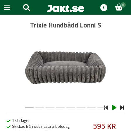
0
Trixie Hundbädd Lonni S
Previous
Next
1 st i lager
595 KR
Skickas från oss nästa arbetsdag