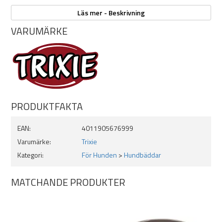
Mått: 65x50cm
Läs mer - Beskrivning
Plysch manchester
VARUMÄRKE
Polyesterklädsel
Polyesterfyllning
Fastsatt kudde
Avtagbart överdrag
Halkfri botten
PRODUKTFAKTA
EAN:
4011905676999
Varumärke:
Trixie
Kategori:
För Hunden
>
Hundbäddar
MATCHANDE PRODUKTER