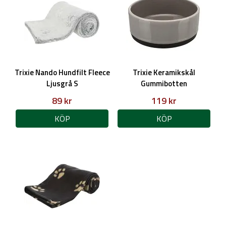
Trixie Nando Hundfilt Fleece
Trixie Keramikskål
Ljusgrå S
Gummibotten
89 kr
119 kr
KÖP
KÖP