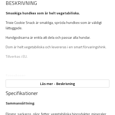
BESKRIVNING
Smaskiga hundkex som är helt vegetabiliska.
Trixie Cookie Snack är smakliga, spröda hundkex som är väldigt
lättuggade.
Hundgodisarna är enkla att dela och passar alla hundar.
Dom är helt vegetabiliska och levereras i en smart förvaringshink.
Tillverkas i EU.
Egenskaper:
Läs mer - Beskrivning
Vikt: 1,3kg
Helt vegetabiliska
Specifikationer
Passar alla hundar
Enkla att dela
Sammansättning
:
Spröda och lättuggade
Levereras i en smart förvaringshink
Flingor, sackaros, oljor, fetter, vegetabiliska biprodukter, mineraler