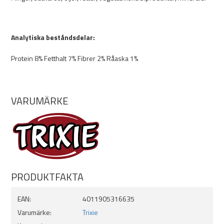
Tillverkas i EU
Varianter:
- Mini bones
- Farmies
Analytiska beståndsdelar:
- Bones
Protein 8% Fetthalt 7% Fibrer 2% Råaska 1%
VARUMÄRKE
PRODUKTFAKTA
EAN:
4011905316635
Varumärke:
Trixie