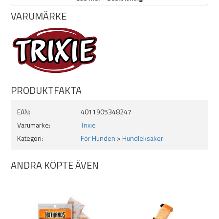
Med pip och prassel
VARUMÄRKE
PRODUKTFAKTA
EAN:
4011905348247
Varumärke:
Trixie
Kategori:
För Hunden
>
Hundleksaker
ANDRA KÖPTE ÄVEN