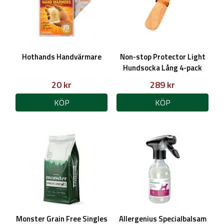
Hothands Handvärmare
Non-stop Protector Light
Hundsocka Lång 4-pack
20 kr
289 kr
KÖP
KÖP
Monster Grain Free Singles
Allergenius Specialbalsam