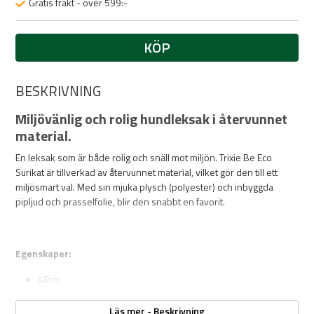
Gratis frakt - över 599:-
KÖP
BESKRIVNING
Miljövänlig och rolig hundleksak i återvunnet
material.
En leksak som är både rolig och snäll mot miljön. Trixie Be Eco
Surikat är tillverkad av återvunnet material, vilket gör den till ett
miljösmart val. Med sin mjuka plysch (polyester) och inbyggda
pipljud och prasselfolie, blir den snabbt en favorit.
Egenskaper:
48cm
Tillverkad av återvunnet material
Plysch i slitstark polyester
Läs mer - Beskrivning