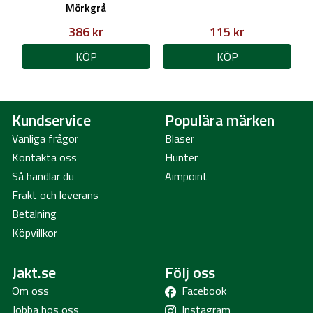
Mörkgrå
386 kr
115 kr
KÖP
KÖP
Kundservice
Populära märken
Vanliga frågor
Blaser
Kontakta oss
Hunter
Så handlar du
Aimpoint
Frakt och leverans
Betalning
Köpvillkor
Jakt.se
Följ oss
Om oss
Facebook
Jobba hos oss
Instagram