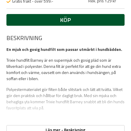
Rek. pris 129 kr
Gratis frakt - över 599:-
KÖP
BESKRIVNING
En mjuk och gosig hundfilt som passar utmärkt i hundbädden.
Trixie hundfilt Barney är en supermjuk och gosig pläd som är
tillverkad i polyester. Denna filt är perfekt för att ge din hund extra
komfort och värme, oavsett om den används i hundsängen, på
soffan eller i bilen.
Polyestermaterialet gör filten både slitstark och lätt att tvätta. Vilket
gör den praktisk och hållbar för dagligt bruk. Med sin mjuka och
behagliga yta kommer Trixie hundfilt Barney snabbt att bli din hunds
favoritplats att vila på.
Egenskaper:
Läs mer - Beskrivning