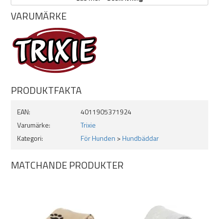
VARUMÄRKE
Mått:
- Längd: 100cm
- Bredd: 70cm
Tillverkad av polyester
Mjuk
Lämplig för allergiker
Perfekt i hundbädden, buren eller för att skydda soffan från
hundhår
PRODUKTFAKTA
Färg: Svart med tasstryck
EAN:
4011905371924
Varumärke:
Trixie
Kategori:
För Hunden
>
Hundbäddar
MATCHANDE PRODUKTER