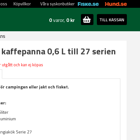
 oss
Köpvillkor
Våra syskonbutiker
0
varor,
0 kr
TILL KASSAN
ans
 kaffepanna 0,6 L till 27 serien
 utgått och kan ej köpas
ör campingen eller jakt och fisket.
ner:
6liter
Aluminium
angiakök Serie 27