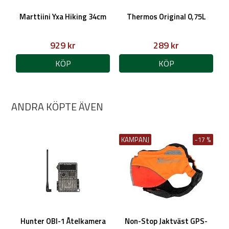
Marttiini Yxa Hiking 34cm
Thermos Original 0,75L
929 kr
289 kr
KÖP
KÖP
ANDRA KÖPTE ÄVEN
KAMPANJ
-17 %
Hunter OBI-1 Åtelkamera
Non-Stop Jaktväst GPS-