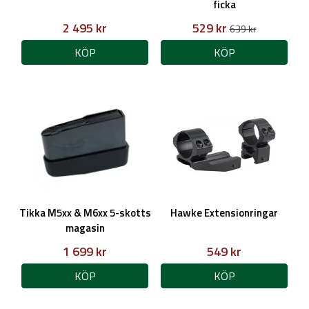
ficka
2 495 kr
529 kr
639 kr
KÖP
KÖP
Tikka M5xx & M6xx 5-skotts
Hawke Extensionringar
magasin
1 699 kr
549 kr
KÖP
KÖP