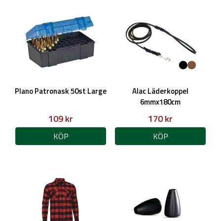
Plano Patronask 50st Large
Alac Läderkoppel
6mmx180cm
109 kr
170 kr
KÖP
KÖP