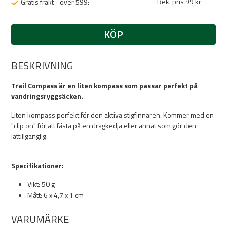
Rek. pris 99 kr
Gratis frakt - över 599:-
KÖP
BESKRIVNING
Trail Compass är en liten kompass som passar perfekt på
vandringsryggsäcken.
Liten kompass perfekt för den aktiva stigfinnaren. Kommer med en
"clip on" för att fästa på en dragkedja eller annat som gör den
lättillgänglig.
Specifikationer:
Vikt: 50 g
Mått: 6 x 4,7 x 1 cm
VARUMÄRKE