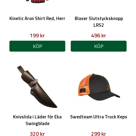
Kinetic Aron Shirt Red, Herr
Blaser Slutstycksknopp
LRS2
199 kr
496 kr
KÖP
KÖP
Knivslida i Läder för Eka
Swedteam Ultra Truck Keps
Swingblade
320 kr
299 kr