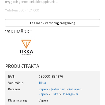
trygg och genomtänkt köpupplevelse.
Telefon:
060 - 124 000
E-post:
Skicka e-post
Läs mer - Personlig rådgivning
Kontakta oss – vi hjälper dig att hitta det perfekta vapnet och ser till
VARUMÄRKE
att det är anpassat efter dina behov och ditt skytte.
PRODUKTFAKTA
EAN:
7300001894176
Varumärke:
Tikka
Kategori:
Vapen
>
Jaktvapen
>
Kulvapen
Vapen
>
Tikka
>
Högergevär
Klassificering:
Vapen