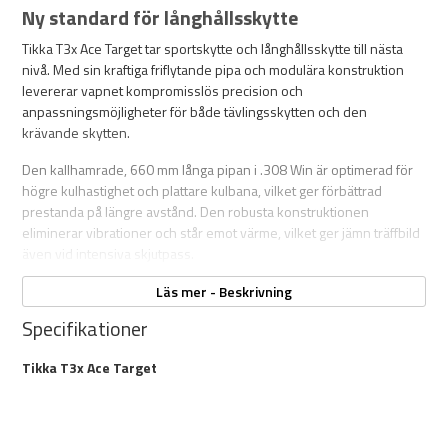
Ny standard för långhållsskytte
Tikka T3x Ace Target tar sportskytte och långhållsskytte till nästa
nivå. Med sin kraftiga friflytande pipa och modulära konstruktion
levererar vapnet kompromisslös precision och
anpassningsmöjligheter för både tävlingsskytten och den
krävande skytten.
Den kallhamrade, 660 mm långa pipan i .308 Win är optimerad för
högre kulhastighet och plattare kulbana, vilket ger förbättrad
prestanda på längre avstånd. Den robusta konstruktionen
eliminerar vibrationer och står emot värme, vilket ger jämn träffbild
även vid intensiva skjutpass.
Ace Target är byggd för att klara tuffa förhållanden med materialval
Läs mer - Beskrivning
som håller högsta klass. Det modulära chassit med M-LOK och
Specifikationer
Arca-Swiss RRS®-skenor ger dig möjligheten att anpassa vapnet
med tillbehör som bipod, extra vikter eller annan utrustning.
Tikka T3x Ace Target
Bakkappan, kolven och tumstödet är fullt justerbara för att passa
din skjutstil och kroppsstorlek. Pistolgreppet kan även bytas ut till
AR-kompatibla alternativ för bästa möjliga ergonomi och kontroll.