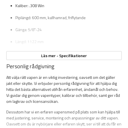
Kaliber: .308 Win
Med tvåstegstrigger, justerbar mellan 1–2 kg, får du en ren och
distinkt avfyrning som hjälper dig till bättre precision skott efter
Piplängd: 600 mm, kallhamrad, friflytande
skott. Det medföljande 10-skottsmagasinet i metall ger pålitlig
matning även under tuffa förhållanden, medan den smart placerade
Gänga: 5/8"-24
magasinfrigöraren i varbygeln möjliggör snabba byten.
Längd: 1122 mm
Twist rate: 1:10"
Läs mer - Specifikationer
Personlig rådgivning
Vikt: 4,9 kg
Att välja rätt vapen är en viktig investering, oavsett om det gäller
Magasinkapacitet: 10-skott
jakt eller skytte. Vi erbjuder personlig rådgivning för att hjälpa dig
hitta det bästa alternativet utifrån erfarenhet, ändamål och behov.
Avtryckare: Tvåstegstrigger, justerbar 1–2 kg
Vi guidar dig genom vapentyper, kalibrar och tillbehör, samt ger råd
om lagkrav och licensansökan.
Magasin: Metall, 10 skott
Dessutom har vi en erfaren vapensmed på plats som kan hjälpa till
med justering, service, montering och anpassningar av ditt vapen.
Oavsett om du är nybörjare eller erfaren skytt, ser vi till att du får en