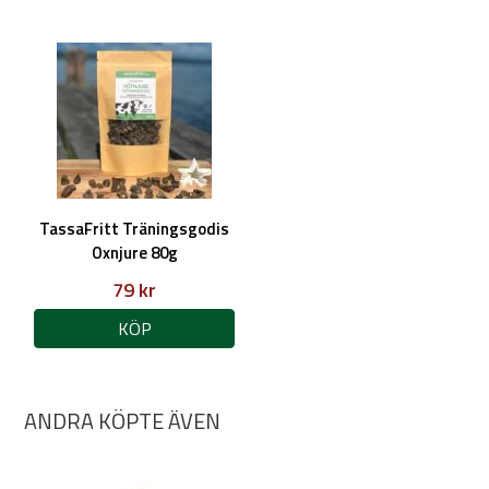
TassaFritt Träningsgodis
Oxnjure 80g
79 kr
KÖP
ANDRA KÖPTE ÄVEN