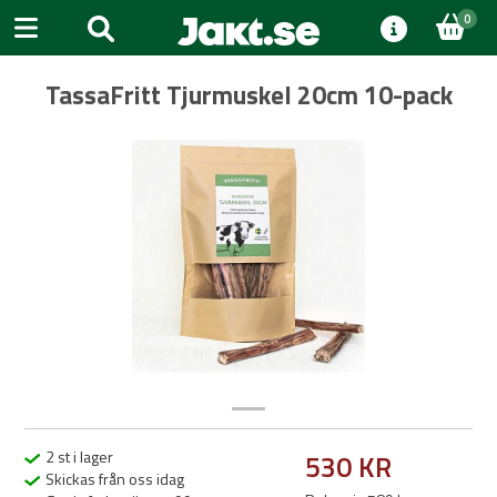
0
TassaFritt Tjurmuskel 20cm 10-pack
Previous
Next
2 st i lager
530 KR
Skickas från oss idag