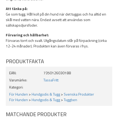
Perfekt storlek för medelstora till stora hundar
Att tänka på:
Ge som tugg. Håll koll på din hund när det tuggas och ha alltid en
skål med vatten nära. Endast avsett att användas som
sällskapsdjursfoder.
Förvaring och hållbarhet:
Förvaras torrt och svalt. Utgångsdatum står på förpackning (cirka
12-24 månader). Produkten kan även förvaras i frys.
PRODUKTFAKTA
EAN:
7350126030188
Varumärke:
TassaFritt
Kategori:
För Hunden
>
Hundgodis & Tugg
>
Svenska Produkter
För Hunden
>
Hundgodis & Tugg
>
Tuggben
MATCHANDE PRODUKTER