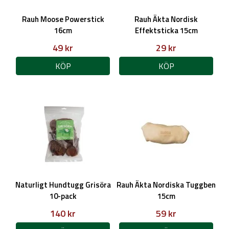
Rauh Moose Powerstick
Rauh Äkta Nordisk
16cm
Effektsticka 15cm
49 kr
29 kr
KÖP
KÖP
Naturligt Hundtugg Grisöra
Rauh Äkta Nordiska Tuggben
10-pack
15cm
140 kr
59 kr