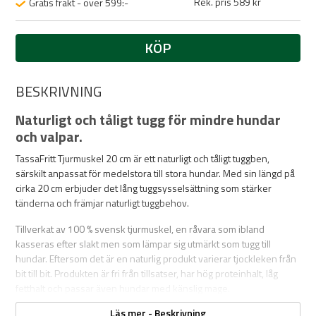
Rek. pris 589 kr
Gratis frakt - över 599:-
KÖP
BESKRIVNING
Naturligt och tåligt tugg för mindre hundar
och valpar.
TassaFritt Tjurmuskel 20 cm är ett naturligt och tåligt tuggben,
särskilt anpassat för medelstora till stora hundar. Med sin längd på
cirka 20 cm erbjuder det lång tuggsysselsättning som stärker
tänderna och främjar naturligt tuggbehov.
Tillverkat av 100 % svensk tjurmuskel, en råvara som ibland
kasseras efter slakt men som lämpar sig utmärkt som tugg till
hundar. Eftersom det är en naturlig produkt varierar tjockleken från
bit till bit. Produkten är fri från tillsatser, har hög proteinhalt, låg
fetthalt och passar även hundar med känslig mage.
Läs mer - Beskrivning
Tuggbenet är inte kladdigt i fickan men kan dofta och klibba något