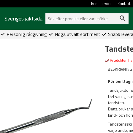
Kundservice
Kontakta
Sveriges jaktsida
Personlig rådgivning
Noga utvalt sortiment
Snabb lever
Tandste
Produkten har
BESKRIVNING
För borttagn
Tandsjukdomar 
Det vanligast
tandsten.
Detta brukar s
kind- och hör
Tandstensskra
varje ände, me