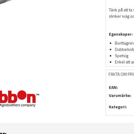
Tänk på att ta
slinker iväg 
Egenskaper:
Borttagnin
Dubbelsid
Spetsig
Enkel att 
FAKTA OM P
EAN:
Varumärke:
Kategori:
er: