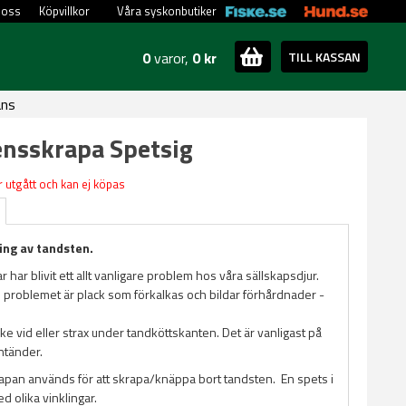
 oss
Köpvillkor
Våra syskonbutiker
0
varor,
0 kr
TILL KASSAN
ans
nsskrapa Spetsig
 utgått och kan ej köpas
ing av tandsten.
har blivit ett allt vanligare problem hos våra sällskapsdjur.
e problemet är plack som förkalkas och bildar förhårdnader -
ke vid eller strax under tandköttskanten. Det är vanligast på
ntänder.
pan används för att skrapa/knäppa bort tandsten. En spets i
d olika vinklingar.