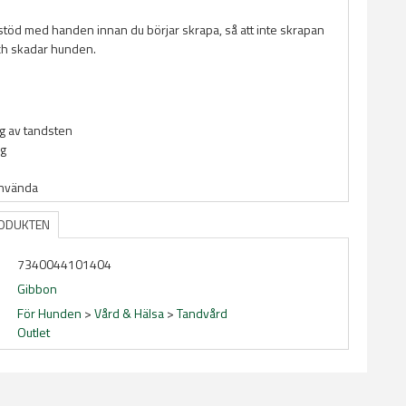
 stöd med handen innan du börjar skrapa, så att inte skrapan
och skadar hunden.
g av tandsten
ig
använda
RODUKTEN
7340044101404
Gibbon
För Hunden
>
Vård & Hälsa
>
Tandvård
Outlet