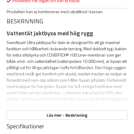
Produkten har utgått och kan ej köpas
Produkten kan ej kombineras med rabattkod i kassan.
BESKRIVNING
Vattentät jaktbyxa med hög rygg
Swedteam Ultra jaktbyxa för dam är designad för att ge maximal
funktion och hållbarhet i krävande terräng. Med dubbelt tyg i baken
för extra slitstyrka och COVERTEX® 100 Liner-membran som ger
både vind- och vattentäthet (vattenpelare 10 000 mm), är byxan ett
pålitligt val för långa jaktdagar i tuffa förhållanden. Den höga ryggen
med bred resår ger komfort och skydd, medan insidan av midjan är
försedd med non-slip silikon som håller byxan på plats. Förberedd
med knappar för hängslen. Byxan har två rymliga framfickor med
varmt foder och fyra benfickor – inklusive extra fack för GPS eller
telefon. Justerbara benslut med tryckknappar och förstärkt öppning
gör byxan redo för varierande terräng och väder.
Läs mer - Beskrivning
Jackan till byxorna
Specifikationer