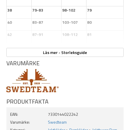
Hängsleknappar
38
79-83
98-102
79
Förböjda byxknän
40
83-87
103-107
80
Förstärkt benslut
42
87-91
108-112
81
Lager 3
44
91-95
113-117
82
Vikt: 600g
Läs mer - Storleksguide
VARUMÄRKE
Material
:
PRODUKTFAKTA
Yttertyg: 100 % polyester
EAN:
7330144022242
Membran: 100 % polyuretan
Varumärke:
Swedteam
Kategori:
Jaktkläder
>
Damkläder
>
Jaktbyxor Dam