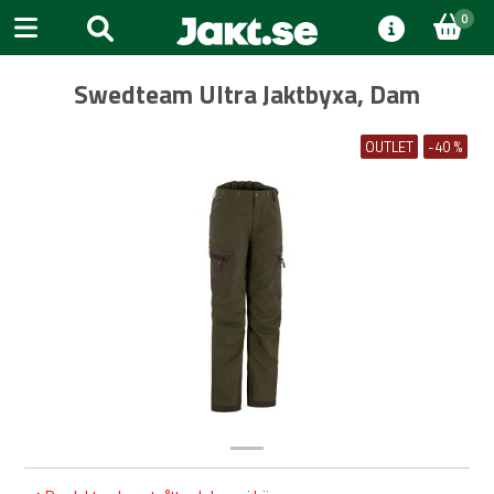
0
Swedteam Ultra Jaktbyxa, Dam
OUTLET
-40 %
Previous
Next