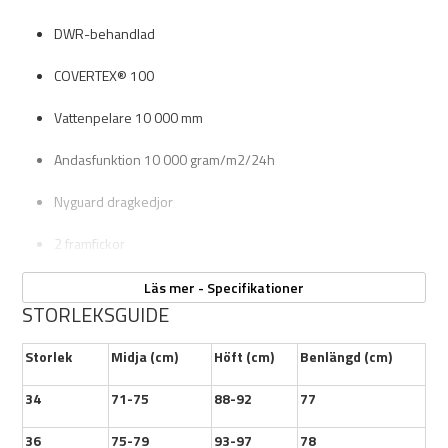
DWR-behandlad
COVERTEX® 100
Vattenpelare 10 000 mm
Andasfunktion 10 000 gram/m2/24h
Nyguard dragkedjor
2 framfickor
Mesh-Foder i Polyester
Läs mer - Specifikationer
STORLEKSGUIDE
4 benfickor
Storlek
Midja (cm)
Höft (cm)
Benlängd (cm)
Elastisk midja
34
71-75
88-92
77
Justerbart benslut med knapp
36
75-79
93-97
78