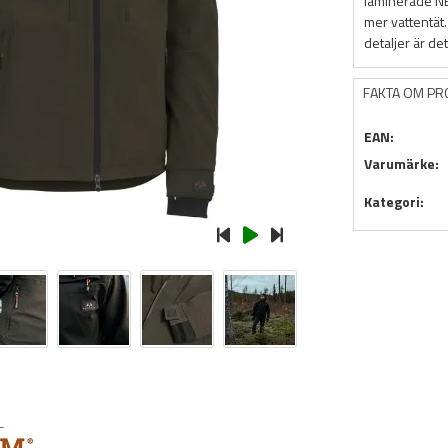
laminerade N
mer vattentät
detaljer är de
FAKTA OM P
EAN:
Varumärke:
Kategori: