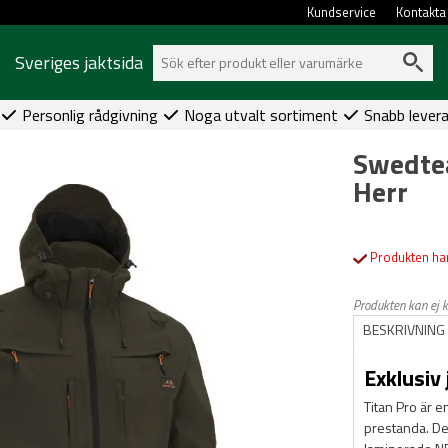
Kundservice
Kontakta
Sveriges jaktsida
Personlig rådgivning
Noga utvalt sortiment
Snabb lever
Swedtea
Herr
Produkten har
Produkten kan ej 
BESKRIVNING
Exklusiv 
Titan Pro är e
prestanda. Det