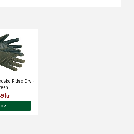
ske Ridge Dry -
reen
9 kr
KÖP