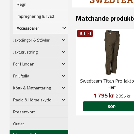
Regn
Impregnering & Tvätt
Matchande produkt
Accessoarer
OUTLET
Jaktkängor & Stövlar
Jaktutrustning
För Hunden
Friluftsliv
Swedteam Titan Pro Jaktb
Herr
Kött- & Mathantering
1 795 kr
2 995 kr
Radio & Hörselskydd
KÖP
Presentkort
Outlet