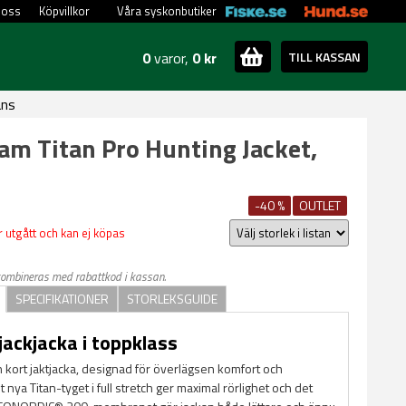
 oss
Köpvillkor
Våra syskonbutiker
0
varor,
0 kr
TILL KASSAN
ans
m Titan Pro Hunting Jacket,
-40 %
OUTLET
 utgått och kan ej köpas
kombineras med rabattkod i kassan.
SPECIFIKATIONER
STORLEKSGUIDE
jackjacka i toppklass
n kort jaktjacka, designad för överlägsen komfort och
 nya Titan-tyget i full stretch ger maximal rörlighet och det