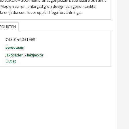
EONORDIC® 200-membranet gör jackan både lättare och ännu
. Med en stilren, enfärgad grön design och genomtänkta
tta en jacka som lever upp till höga förväntningar.
RODUKTEN
7330144031985
Swedteam
Jaktkläder
>
Jaktjackor
Outlet