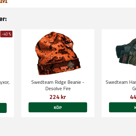
er:
-40 %
yxor,
Swedteam Ridge Beanie -
Swedteam Hand
Desolve Fire
G
224 kr
44
KÖP