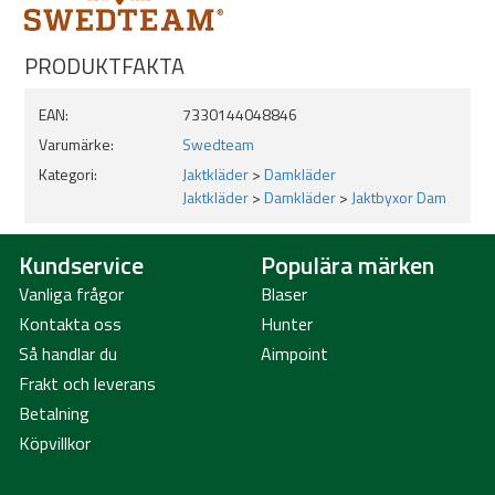
PRODUKTFAKTA
EAN:
7330144048846
Varumärke:
Swedteam
Kategori:
Jaktkläder
>
Damkläder
Jaktkläder
>
Damkläder
>
Jaktbyxor Dam
Kundservice
Populära märken
Vanliga frågor
Blaser
Kontakta oss
Hunter
Så handlar du
Aimpoint
Frakt och leverans
Betalning
Köpvillkor