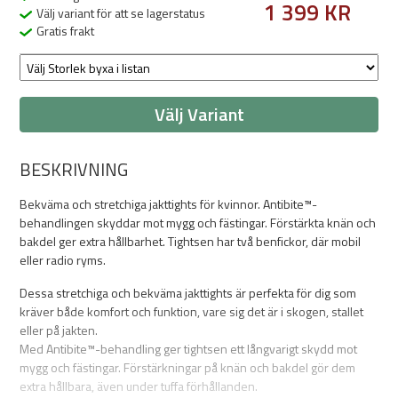
1 399 KR
Välj variant för att se lagerstatus
Gratis frakt
Välj Variant
BESKRIVNING
Bekväma och stretchiga jakttights för kvinnor. Antibite™-
behandlingen skyddar mot mygg och fästingar. Förstärkta knän och
bakdel ger extra hållbarhet. Tightsen har två benfickor, där mobil
eller radio ryms.
Dessa stretchiga och bekväma jakttights är perfekta för dig som
kräver både komfort och funktion, vare sig det är i skogen, stallet
eller på jakten.
Med Antibite™-behandling ger tightsen ett långvarigt skydd mot
mygg och fästingar. Förstärkningar på knän och bakdel gör dem
extra hållbara, även under tuffa förhållanden.