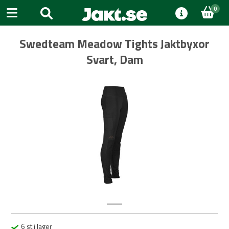
0
Swedteam Meadow Tights Jaktbyxor
Svart, Dam
Previous
Next
6 st i lager