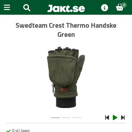
0
Swedteam Crest Thermo Handske
Green
Previous
Next
0 st i lager