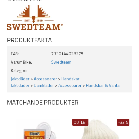
Funktioner:
Fleecevante med vikbar huva över fingrarna
PRODUKTFAKTA
Kan användas som handske utan fingertoppar för bättre
EAN:
7330144028275
avtryckarkänsla
Varumärke:
Swedteam
Lätt, varm och andningsbar design
Kategori:
Jaktkläder
>
Accessoarer
>
Handskar
Jaktkläder
>
Damkläder
>
Accessoarer
>
Handskar & Vantar
MATCHANDE PRODUKTER
En funktionell och smidig jaktvante som kombinerar värme, komfort
OUTLET
-33 %
och precision för bästa möjliga jaktupplevelse i kyligt väder.