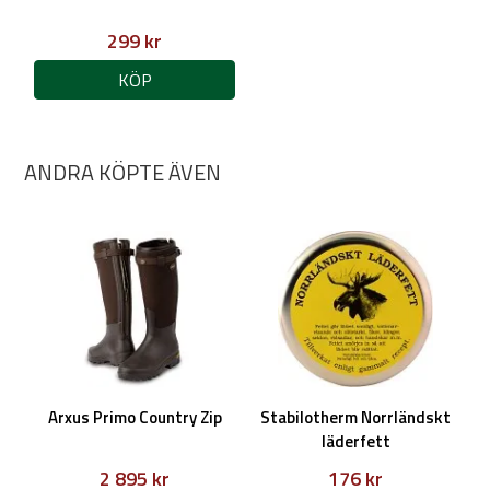
299 kr
KÖP
ANDRA KÖPTE ÄVEN
Arxus Primo Country Zip
Stabilotherm Norrländskt
läderfett
2 895 kr
176 kr