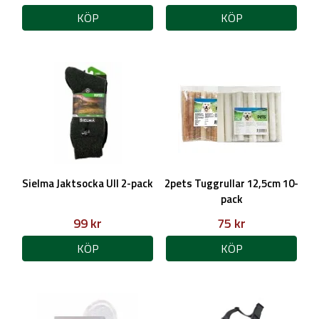
KÖP
KÖP
Sielma Jaktsocka Ull 2-pack
2pets Tuggrullar 12,5cm 10-
pack
99 kr
75 kr
KÖP
KÖP