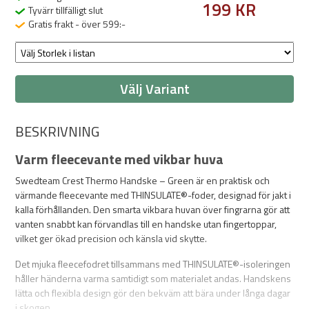
199 KR
Tyvärr tillfälligt slut
Gratis frakt - över 599:-
Välj Variant
BESKRIVNING
Varm fleecevante med vikbar huva
Swedteam Crest Thermo Handske – Green är en praktisk och
värmande fleecevante med THINSULATE®-foder, designad för jakt i
kalla förhållanden. Den smarta vikbara huvan över fingrarna gör att
vanten snabbt kan förvandlas till en handske utan fingertoppar,
vilket ger ökad precision och känsla vid skytte.
Det mjuka fleecefodret tillsammans med THINSULATE®-isoleringen
håller händerna varma samtidigt som materialet andas. Handskens
lätta och flexibla design gör den bekväm att bära under långa dagar
i skogen.