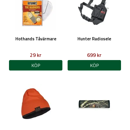
Hothands Tåvärmare
Hunter Radiosele
29 kr
699 kr
KÖP
KÖP