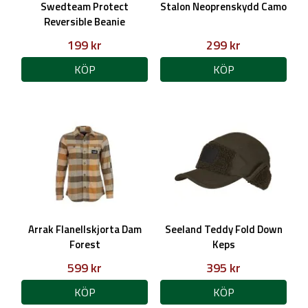
Swedteam Protect
Stalon Neoprenskydd Camo
Reversible Beanie
199 kr
299 kr
KÖP
KÖP
Arrak Flanellskjorta Dam
Seeland Teddy Fold Down
Forest
Keps
599 kr
395 kr
KÖP
KÖP