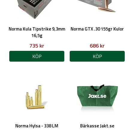
Norma Kula Tipstrike 9,3mm
Norma GTX .30 155gr Kulor
16,5g
735 kr
686 kr
KÖP
KÖP
Norma Hylsa - 338 LM
Bärkasse Jakt.se