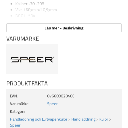
Kaliber: .30-.308
Vikt: 168grain/10,9gram
BC G1: .534
Antal: 100st
Läs mer - Beskrivning
VARUMÄRKE
PRODUKTFAKTA
EAN:
076683020406
Varumärke:
Speer
Kategori:
Handladdning och Luftvapenkulor
>
Handladdning
>
Kulor
>
Speer