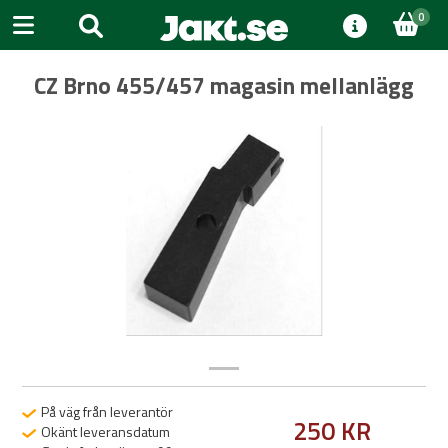
0
CZ Brno 455/457 magasin mellanlägg
Previous
Next
På väg från leverantör
250 KR
Okänt leveransdatum