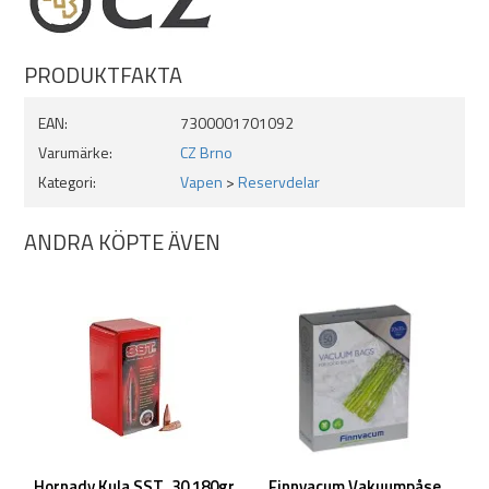
PRODUKTFAKTA
EAN:
7300001701092
Varumärke:
CZ Brno
Kategori:
Vapen
>
Reservdelar
ANDRA KÖPTE ÄVEN
Hornady Kula SST .30 180gr
Finnvacum Vakuumpåse