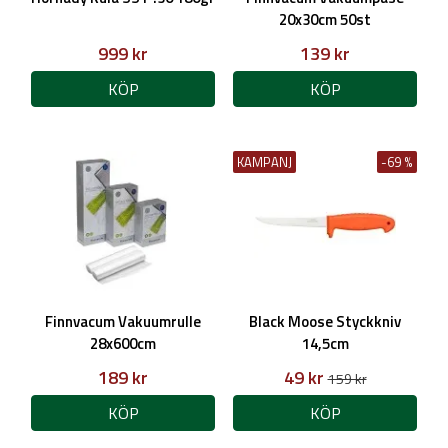
20x30cm 50st
999 kr
139 kr
KÖP
KÖP
KAMPANJ
-69 %
Finnvacum Vakuumrulle
Black Moose Styckkniv
28x600cm
14,5cm
189 kr
49 kr
159 kr
KÖP
KÖP