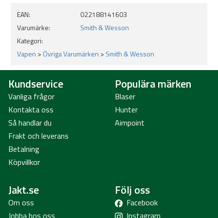
EAN:
022188141603
Varumärke:
Smith & Wesson
Kategori:
Vapen
>
Övriga Varumärken
>
Smith & Wesson
Kundservice
Populära märken
Vanliga frågor
Blaser
Kontakta oss
Hunter
Så handlar du
Aimpoint
Frakt och leverans
Betalning
Köpvillkor
Jakt.se
Följ oss
Om oss
Facebook
Jobba hos oss
Instagram