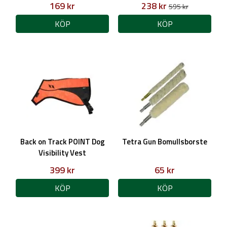
169 kr
238 kr
595 kr
KÖP
KÖP
Back on Track POINT Dog
Tetra Gun Bomullsborste
Visibility Vest
399 kr
65 kr
KÖP
KÖP