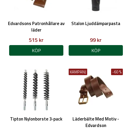
Edvardsons Patronhållare av
Stalon Ljuddämparpasta
läder
515 kr
99 kr
KÖP
KÖP
KAMPANJ
-60 %
Tipton Nylonborste 3-pack
Läderbälte Med Motiv -
Edvardson