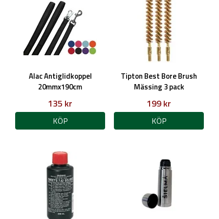
Alac Antiglidkoppel
Tipton Best Bore Brush
20mmx190cm
Mässing 3 pack
135 kr
199 kr
KÖP
KÖP