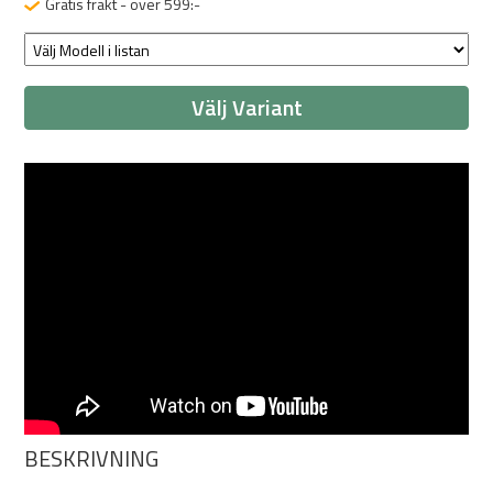
Gratis frakt - över 599:-
Välj Variant
BESKRIVNING