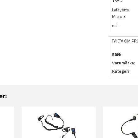
1550
Lafayette
Micro 3
m.fl.
FAKTA OM P
EAN:
Varumärke:
Kategori:
er: