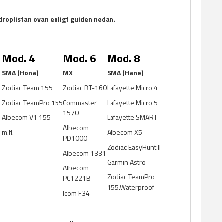
 droplistan ovan enligt guiden nedan.
Mod. 4
Mod. 6
Mod. 8
SMA (Hona)
MX
SMA (Hane)
Zodiac Team 155
Zodiac BT-160
Lafayette Micro 4
Zodiac TeamPro 155
Commaster
Lafayette Micro 5
1570
Albecom V1 155
Lafayette SMART
Albecom
m.fl.
Albecom X5
PD1000
Zodiac EasyHunt II
Albecom 1331
Garmin Astro
Albecom
Zodiac TeamPro
PC1221B
155.Waterproof
Icom F34