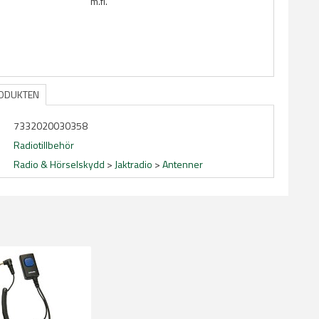
m.fl.
RODUKTEN
7332020030358
Radiotillbehör
Radio & Hörselskydd
>
Jaktradio
>
Antenner