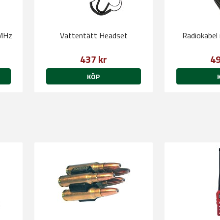
 MHz
Vattentätt Headset
Radiokabel
437 kr
49
KÖP