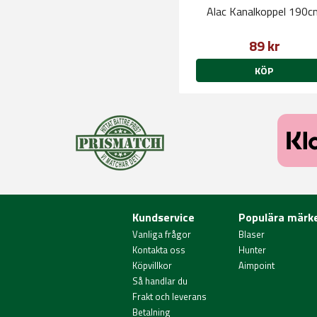
Alac Kanalkoppel 190c
89 kr
KÖP
Kundservice
Populära märk
Vanliga frågor
Blaser
Kontakta oss
Hunter
Köpvillkor
Aimpoint
Så handlar du
Frakt och leverans
Betalning