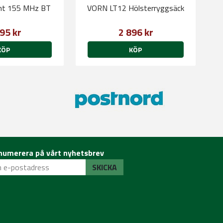
ght 155 MHz BT
VORN LT12 Hölsterryggsäck
95 kr
2 896 kr
KÖP
KÖP
numerera på vårt nyhetsbrev
SKICKA