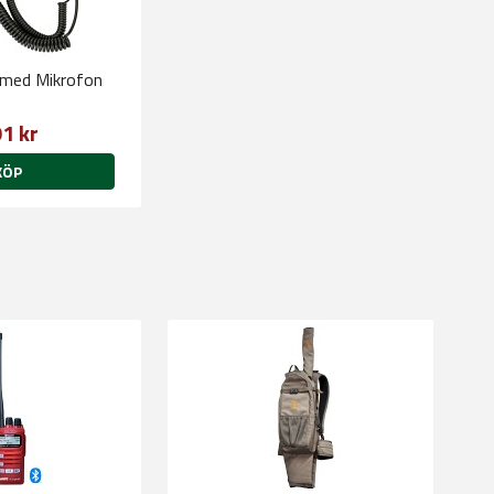
 med Mikrofon
1 kr
KÖP