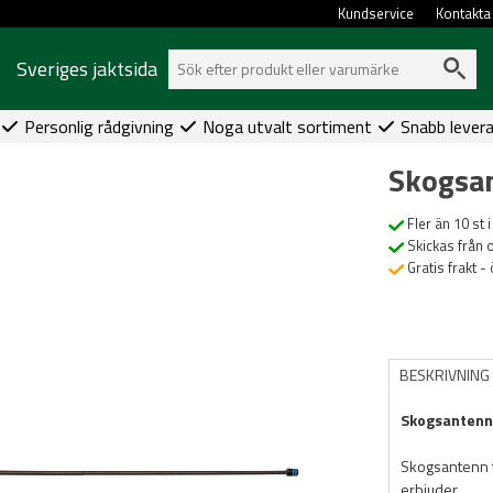
Kundservice
Kontakta
Sveriges jaktsida
Personlig rådgivning
Noga utvalt sortiment
Snabb lever
Skogsa
Fler än 10 st i
Skickas från 
Gratis frakt -
BESKRIVNING
Skogsanten
Skogsantenn t
erbjuder.