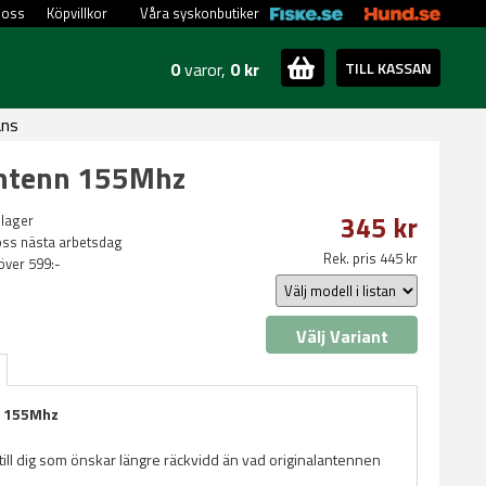
 oss
Köpvillkor
Våra syskonbutiker
0
varor,
0 kr
TILL KASSAN
ans
ntenn 155Mhz
345 kr
 lager
oss nästa arbetsdag
Rek. pris 445 kr
 över 599:-
Välj Variant
n 155Mhz
ill dig som önskar längre räckvidd än vad originalantennen