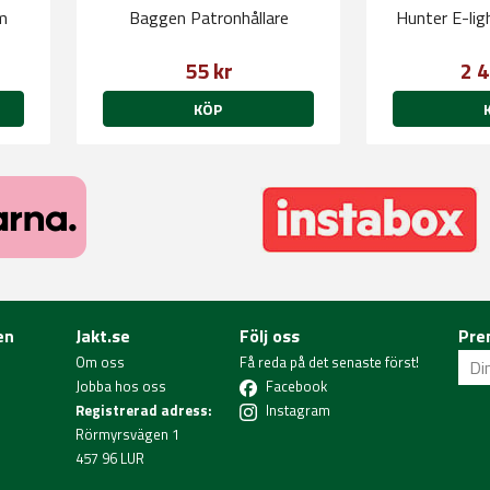
m
Baggen Patronhållare
Hunter E-li
55 kr
2 4
KÖP
en
Jakt.se
Följ oss
Pre
Om oss
Få reda på det senaste först!
Jobba hos oss
Facebook
Registrerad adress:
Instagram
Rörmyrsvägen 1
457 96 LUR