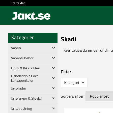
Startsidan
Kategorier
Skadi
Vapen
Kvalitativa dummys för din tr
Vapentillbehör
Optik & Kikarsikten
Filter
Handladdning och
Luftvapenkulor
Kategori
Jaktkläder
Sortera efter
Jaktkängor & Stövlar
Jaktutrustning