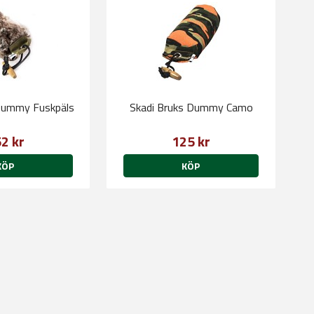
Dummy Fuskpäls
Skadi Bruks Dummy Camo
2 kr
125 kr
KÖP
KÖP