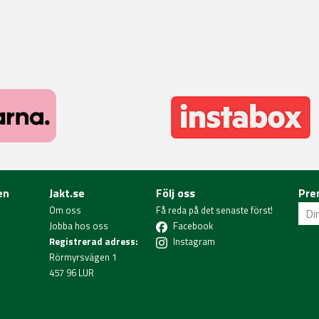
en
Jakt.se
Följ oss
Pre
Om oss
Få reda på det senaste först!
Jobba hos oss
Facebook
Registrerad adress:
Instagram
Rörmyrsvägen 1
457 96 LUR