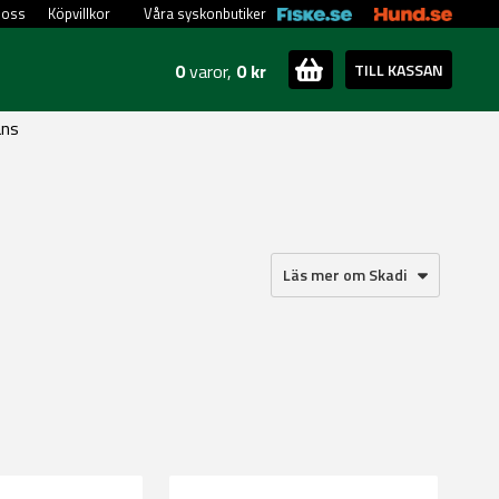
 oss
Köpvillkor
Våra syskonbutiker
0
varor,
0 kr
TILL KASSAN
ans
Läs mer om Skadi