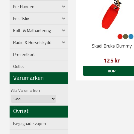
För Hunden
Friluftsliv
Kött- & Mathantering
Radio & Hörselskydd
Skadi Bruks Dummy
Presentkort
125 kr
Outlet
KÖP
Varumärken
Alla Varumärken
Övrigt
Begagnade vapen