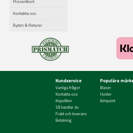
Presentkort
Kontakta oss
Byten & Returer
Kundservice
Populära märk
Vanliga frågor
Blaser
Kontakta oss
Hunter
Köpvillkor
Aimpoint
Så handlar du
Frakt och leverans
Betalning