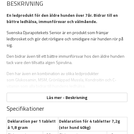
BESKRIVNING
En ledprodukt för den äldre hunden över 7år. Bidrar till en
bättre ledhälsa, immunförsvar och välmående.
Svenska Djurapotekets Senior är en produkt som främjar
ledbrosket och gör det rörligare och smidigare när hunden rör på
sig.
Den bidrar även till ett bättre immunförsvar hos den äldre hunden
tack vare den tillsatta algen Spirulina.
Den har även en kombination av olika ledprodukter
som Glukosamin, MSM, Grönläppad Mussla, Kondroitin och C-
vitamin som alla bidrar till hundens ledhälsa.
Senior innehåller även L-arginin som är en aminosyra som kan öka
Läs mer - Beskrivning
blodtransporten genom kroppen.
Specifikationer
Deklaration per 1 tablett
Deklaration för 4 tabletter 7,2g
Egenskaper:
á 1,8 gram
(stor hund 40kg)