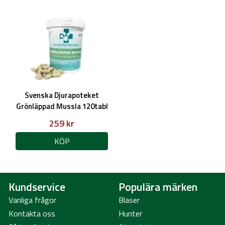
Svenska Djurapoteket
Grönläppad Mussla 120tabl
259 kr
KÖP
Kundservice
Populära märken
Vanliga frågor
Blaser
Kontakta oss
Hunter