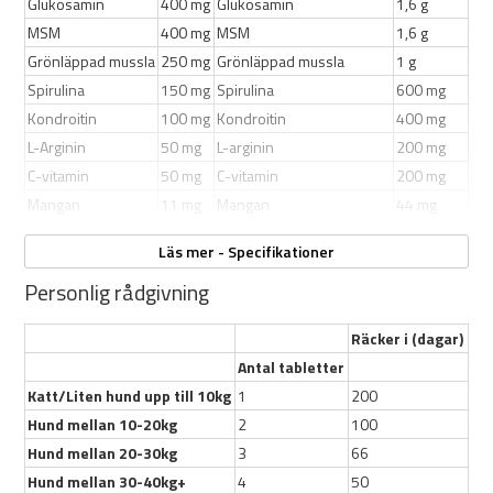
Glukosamin
400 mg
Glukosamin
1,6 g
200tab
MSM
Tablettform
400 mg
MSM
1,6 g
För den äldre hunden över 7år
Grönläppad mussla
250 mg
Grönläppad mussla
1 g
Främjar ledernas hälsa
Spirulina
150 mg
Spirulina
600 mg
Boostar immunförsvaret
Kondroitin
100 mg
Kondroitin
400 mg
Enkel att dosera
L-Arginin
50 mg
L-arginin
200 mg
C-vitamin
50 mg
C-vitamin
200 mg
Mangan
11 mg
Mangan
44 mg
Har du en hund med känslig mage så rekommenderar vi att du
startar med en låg dos och trappar upp sakta. Skulle det inte funka
Läs mer - Specifikationer
så rekommenderar vi istället att du använder
Hyaluron+
Ingredienser:
Personlig rådgivning
Glukosaminsulfat 2kcl, Metylsulfonylmetan, Kondroitinsulfat,
Är din hund allergisk mot skaldjur så rekommenderas inte denna
frystorkat pulver från Grönläppad mussla, Spirulina alger, L-Arginin,
produkt.
Räcker i (dagar)
Kalciumakorbat (C-vitamin), Mangan.
Antal tabletter
Katt/Liten hund upp till 10kg
1
200
Hund mellan 10-20kg
2
100
Hund mellan 20-30kg
3
66
Hund mellan 30-40kg+
4
50