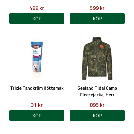
499 kr
599 kr
KÖP
KÖP
Trixie Tandkräm Köttsmak
Seeland Tidal Camo
Fleecejacka, Herr
31 kr
895 kr
KÖP
KÖP