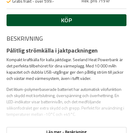
Rek. pris 719 kr
Gratis frakt - över 599:-
KÖP
BESKRIVNING
Pålitlig strömkälla i jaktpackningen
Kompakt kraftkälla för kalla jaktdagar. Seeland Heat Powerbank är
det perfekta tillbehöret för dina värmeplagg. Med 10 000 mAh
kapacitet och dubbla USB-utgångar ger den pålitlig ström till jackor
och västar med värmesystem, även i tufft väder.
Det litium-polymerbaserade batteriet har automatisk vilofunktion
och skydd mot kortslutning, överspänning och överhettning. En
LED-indikator visar batterinivån, och det medföljande
silikonfodralet ger extra skydd och grepp. Perfekt för användning i
temperaturer mellan -10°C och +45°C.
Läs mer - Beskrivning