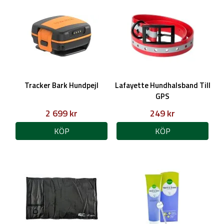
Tracker Bark Hundpejl
Lafayette Hundhalsband Till
GPS
2 699 kr
249 kr
KÖP
KÖP