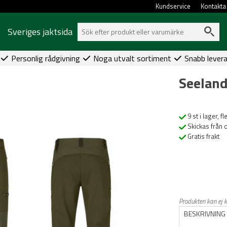
Kundservice
Kontakta
Sveriges jaktsida
Personlig rådgivning
Noga utvalt sortiment
Snabb lever
Seeland
9 st i lager, f
Skickas från 
Gratis frakt
Produkten kan ej 
BESKRIVNING