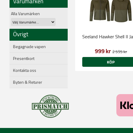
Varumärken
Alla Varumärken
Övrigt
Seeland Hawker Shell II J
Begagnade vapen
999 kr
2 595 kr
Presentkort
KÖP
Kontakta oss
Byten & Returer