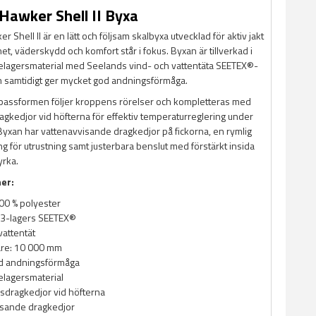
Hawker Shell II Byxa
 Shell II är en lätt och följsam skalbyxa utvecklad för aktiv jakt
het, väderskydd och komfort står i fokus. Byxan är tillverkad i
 trelagersmaterial med Seelands vind- och vattentäta SEETEX®-
samtidigt ger mycket god andningsförmåga.
 passformen följer kroppens rörelser och kompletteras med
agkedjor vid höfterna för effektiv temperaturreglering under
 Byxan har vattenavvisande dragkedjor på fickorna, en rymlig
ng för utrustning samt justerbara benslut med förstärkt insida
yrka.
ner:
100 % polyester
3-lagers SEETEX®
vattentät
are: 10 000 mm
d andningsförmåga
relagersmaterial
nsdragkedjor vid höfterna
isande dragkedjor