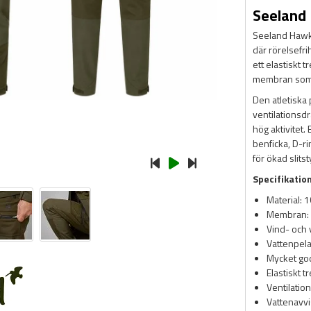
Seeland 
Seeland Hawker
där rörelsefri
ett elastiskt
membran som 
Den atletiska
ventilationsdr
hög aktivitet.
benficka, D-ri
för ökad slitst
Specifikatio
Material: 
Membran: 
Vind- och 
Vattenpel
Mycket go
Elastiskt t
Ventilatio
Vattenavv