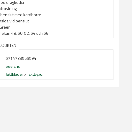
med dragkedja
utrustning
 benslut med kardborre
nsida vid benslut
 Green
rlekar: 48, 50, 52, 54 och 56
RODUKTEN
5714733565594
Seeland
Jaktkläder
>
Jaktbyxor