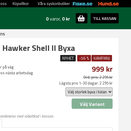
 oss
Köpvillkor
Våra syskonbutiker
0
varor,
0 kr
TILL KASSAN
ans
 Hawker Shell II Byxa
NYHET
-56 %
KAMPANJ
999 kr
ler på väg
oss nästa arbetsdag
Ord. pris: 2 295 kr
Lägsta pris 1-30 dagar: 2 295 kr
Välj Variant
kombineras med rabattkod i kassan.