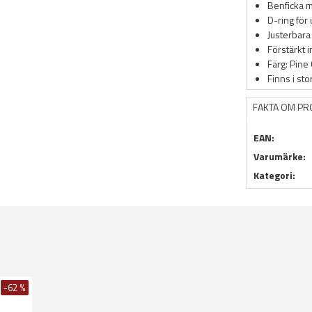
Benficka 
D-ring för 
Justerbara
Förstärkt i
Färg: Pine
Finns i sto
FAKTA OM P
EAN:
Varumärke:
Kategori:
-62 %