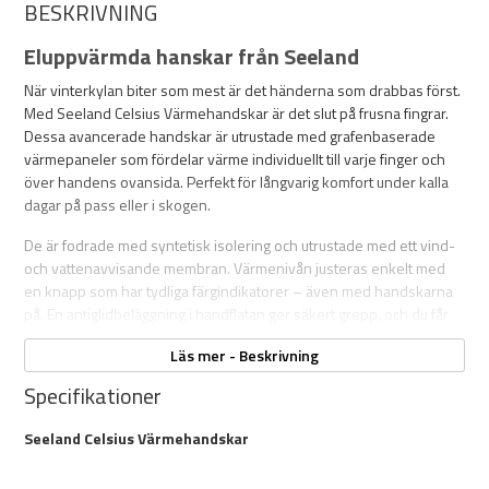
BESKRIVNING
Eluppvärmda hanskar från Seeland
När vinterkylan biter som mest är det händerna som drabbas först.
Med Seeland Celsius Värmehandskar är det slut på frusna fingrar.
Dessa avancerade handskar är utrustade med grafenbaserade
värmepaneler som fördelar värme individuellt till varje finger och
över handens ovansida. Perfekt för långvarig komfort under kalla
dagar på pass eller i skogen.
De är fodrade med syntetisk isolering och utrustade med ett vind-
och vattenavvisande membran. Värmenivån justeras enkelt med
en knapp som har tydliga färgindikatorer – även med handskarna
på. En antiglidbeläggning i handflatan ger säkert grepp, och du får
full kontroll över temperatur och passform även med kalla händer.
Läs mer - Beskrivning
Två kraftfulla powerbanks (5 000 mAh) medföljer och ger upp till
Specifikationer
fem timmars kontinuerlig värme. Med dessa handskar håller du
värmen – hela dagen.
Seeland Celsius Värmehandskar
Egenkaper: