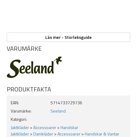
Tvätta i 30?°C (skonsamt program)
Torka plant – ej i torktumlare
Läs mer - Storleksguide
Får ej strykas
VARUMÄRKE
Får ej kemtvättas
Får ej blekas
Vrid inte ur efter tvätt
PRODUKTFAKTA
EAN:
5714733729736
Varumärke:
Seeland
Kategori:
Jaktkläder
>
Accessoarer
>
Handskar
Jaktkläder
>
Damkläder
>
Accessoarer
>
Handskar & Vantar