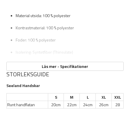
Grafenbaserade värmepaneler vid fingrar och handrygg
Tre värmelägen med LED-indikator
Material utsida: 100 % polyester
Två powerbanks (5 000 mAh) medföljer
Upp till 5 timmars värme per laddning
Kontrastmaterial: 100 % polyester
Justerbar passform vid handled och öppning
Greppvänlig antiglidbeläggning
Foder: 100 % polyester
Fickor med dragkedja för batterier
USB-C-anslutning för laddning
Isolering: Syntetfiber (Thinsulate)
Färg: Pine Green
Läs mer - Specifikationer
STORLEKSGUIDE
Seeland Handskar
S
M
L
XL
XXL
Runt handflatan
20cm
22cm
24cm
26cm
28
Tvättråd: