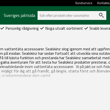
Kundservice
Kontakta
Sveriges jaktsida
Personlig rådgivning
Noga utvalt sortiment
Snabb lever
nom vattentäta accessoarer. Sealskinz slog igenom med att uppfin
 på insidan. Sealskinz har sedan fortsatt att utveckla sina outdoo
få till bästa funktion och prestanda har Sealskinz samarbetat med vä
h galna äventyrare för att testa hur Sealskinz produkter presterar,
arknadsledande inom vattentäta accessoarer. Vi på jakt.se och fisk
 möjligt för dig att gå framåt, gå längre, starta först och återvän
r, vi rekommenderar dem varmt