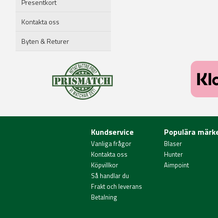
Presentkort
Kontakta oss
Byten & Returer
Kundservice
Populära märk
Vanliga frågor
Blaser
Kontakta oss
Hunter
Köpvillkor
Aimpoint
Så handlar du
Frakt och leverans
Betalning