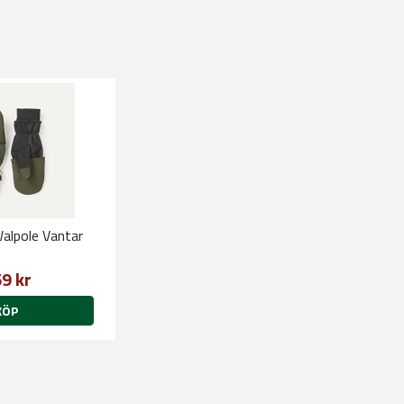
Walpole Vantar
9 kr
KÖP