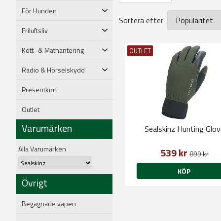
För Hunden
Sortera efter
Friluftsliv
Kött- & Mathantering
OUTLET
Radio & Hörselskydd
Presentkort
Outlet
Varumärken
Sealskinz Hunting Glov
Alla Varumärken
539 kr
899 kr
KÖP
Övrigt
Begagnade vapen