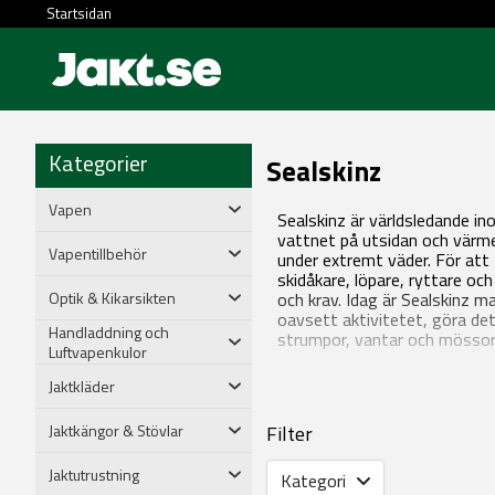
Startsidan
Kategorier
Sealskinz
Vapen
Sealskinz är världsledande i
vattnet på utsidan och värmen
Vapentillbehör
under extremt väder. För att 
skidåkare, löpare, ryttare oc
Optik & Kikarsikten
och krav. Idag är Sealskinz m
oavsett aktivitetet, göra det
Handladdning och
strumpor, vantar och mösso
Luftvapenkulor
Jaktkläder
Jaktkängor & Stövlar
Filter
Jaktutrustning
Kategori