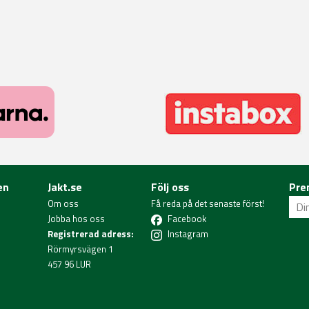
en
Jakt.se
Följ oss
Pre
Om oss
Få reda på det senaste först!
Jobba hos oss
Facebook
Registrerad adress:
Instagram
Rörmyrsvägen 1
457 96 LUR