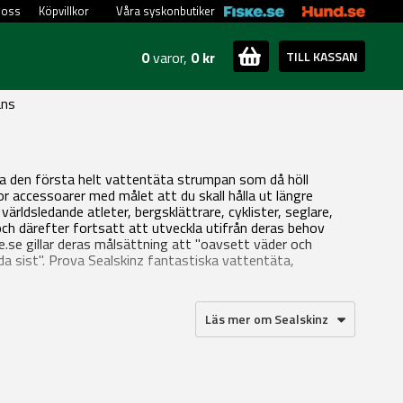
 oss
Köpvillkor
Våra syskonbutiker
0
varor,
0 kr
TILL KASSAN
ans
na den första helt vattentäta strumpan som då höll
r accessoarer med målet att du skall hålla ut längre
rldsledande atleter, bergsklättrare, cyklister, seglare,
 och därefter fortsatt att utveckla utifrån deras behov
e.se gillar deras målsättning att "oavsett väder och
da sist". Prova Sealskinz fantastiska vattentäta,
Läs mer om Sealskinz