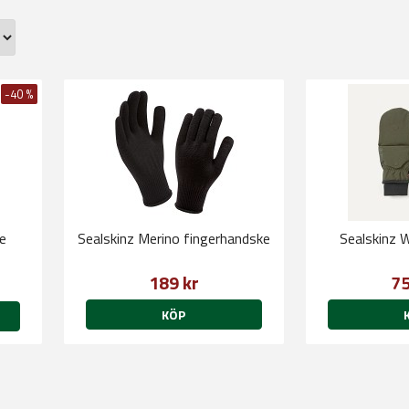
-40 %
e
Sealskinz Merino fingerhandske
Sealskinz 
189 kr
75
KÖP