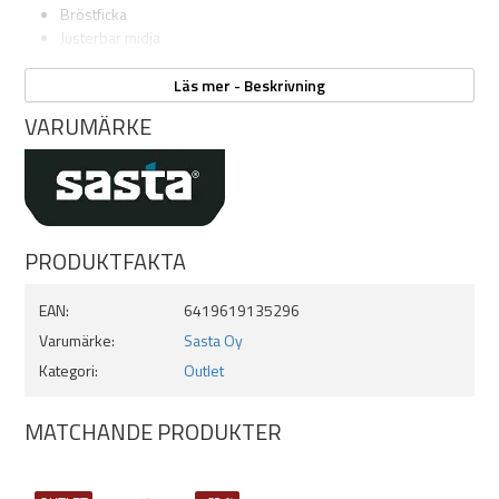
Bröstficka
Justerbar midja
Rymliga magfickor
Läs mer - Beskrivning
VARUMÄRKE
PRODUKTFAKTA
EAN:
6419619135296
Varumärke:
Sasta Oy
Kategori:
Outlet
MATCHANDE PRODUKTER