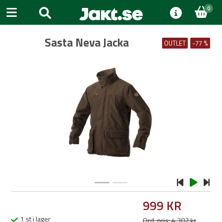
0
Sasta Neva Jacka
OUTLET
-77 %
Previous
Next
999 KR
1 st i lager
Ord. pris: 4 302 kr