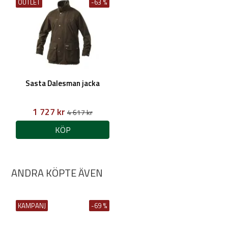
OUTLET
-63 %
Sasta Dalesman jacka
1 727 kr
4 617 kr
KÖP
ANDRA KÖPTE ÄVEN
KAMPANJ
-69 %