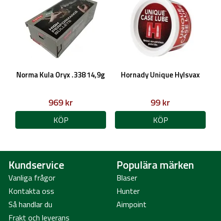
Norma Kula Oryx .338 14,9g
Hornady Unique Hylsvax
969 kr
99 kr
KÖP
KÖP
Kundservice
Populära märken
Vanliga frågor
Blaser
Kontakta oss
Hunter
Så handlar du
Aimpoint
Frakt och leverans