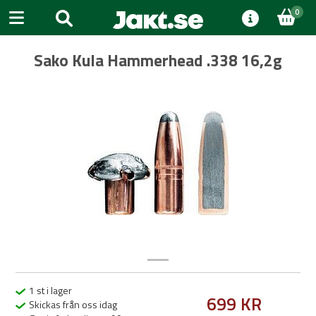
0
Sako Kula Hammerhead .338 16,2g
Previous
Next
1 st i lager
699 KR
Skickas från oss idag