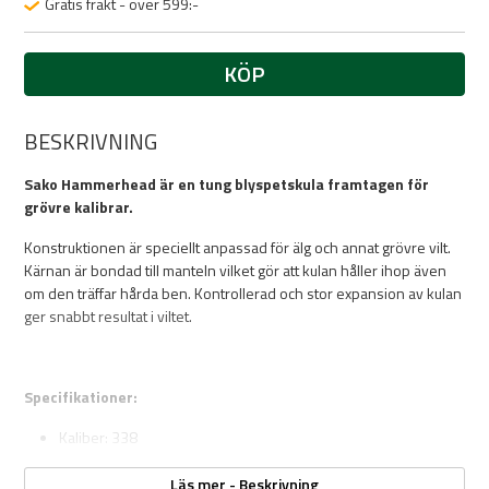
Gratis frakt - över 599:-
KÖP
BESKRIVNING
Sako Hammerhead är en tung blyspetskula framtagen för
grövre kalibrar.
Konstruktionen är speciellt anpassad för älg och annat grövre vilt.
Kärnan är bondad till manteln vilket gör att kulan håller ihop även
om den träffar hårda ben. Kontrollerad och stor expansion av kulan
ger snabbt resultat i viltet.
Specifikationer:
Kaliber: 338
Kulvikt: 250gr/16,2gram
Kultyp: Blyspets
Läs mer - Beskrivning