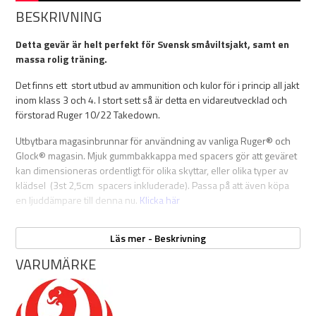
BESKRIVNING
Detta gevär är helt perfekt för Svensk småviltsjakt, samt en
massa rolig träning.
Det finns ett stort utbud av ammunition och kulor för i princip all jakt
inom klass 3 och 4. I stort sett så är detta en vidareutvecklad och
förstorad Ruger 10/22 Takedown.
Utbytbara magasinbrunnar för användning av vanliga Ruger® och
Glock® magasin. Mjuk gummbakkappa med spacers gör att geväret
kan dimensioneras ordentligt för olika skyttar, eller olika typer av
klädsel (3st 2,5cm spacers inkluderade). Passa på att även köpa
en ljuddämpare till denna nu.
Klicka här
Läs mer - Beskrivning
Specifikationer:
VARUMÄRKE
Kaliber: 9 x 19 mm
Pipa: 47cm, gängad ½" - 28
Totallängd: ca 92 cm
Material: Stål