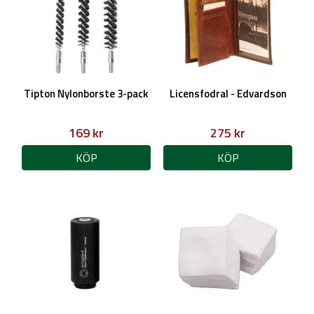
Tipton Nylonborste 3-pack
Licensfodral - Edvardson
169 kr
275 kr
KÖP
KÖP