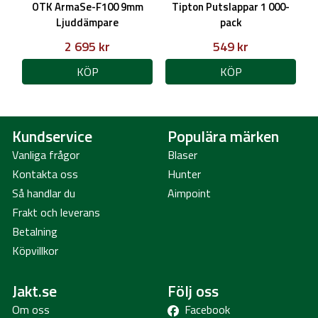
OTK ArmaSe-F100 9mm
Tipton Putslappar 1 000-
Ljuddämpare
pack
2 695 kr
549 kr
KÖP
KÖP
Kundservice
Populära märken
Vanliga frågor
Blaser
Kontakta oss
Hunter
Så handlar du
Aimpoint
Frakt och leverans
Betalning
Köpvillkor
Jakt.se
Följ oss
Om oss
Facebook