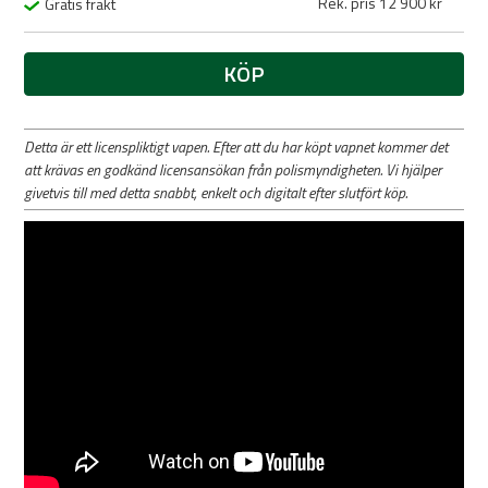
Rek. pris 12 900 kr
Gratis frakt
KÖP
Detta är ett licenspliktigt vapen. Efter att du har köpt vapnet kommer det
att krävas en godkänd licensansökan från polismyndigheten. Vi hjälper
givetvis till med detta snabbt, enkelt och digitalt efter slutfört köp.