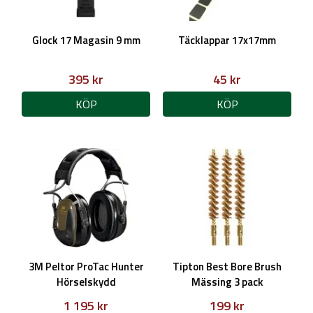
Glock 17 Magasin 9 mm
Täcklappar 17x17mm
395 kr
45 kr
KÖP
KÖP
3M Peltor ProTac Hunter
Tipton Best Bore Brush
Hörselskydd
Mässing 3 pack
1 195 kr
199 kr