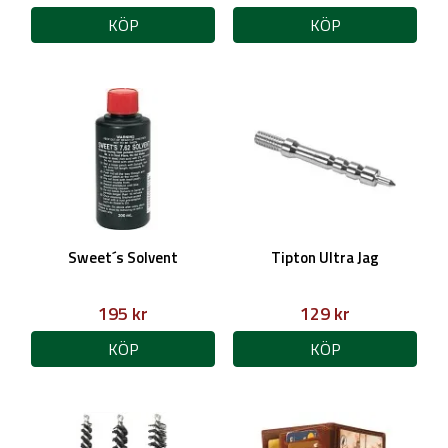
KÖP
KÖP
Sweet´s Solvent
Tipton Ultra Jag
195 kr
129 kr
KÖP
KÖP