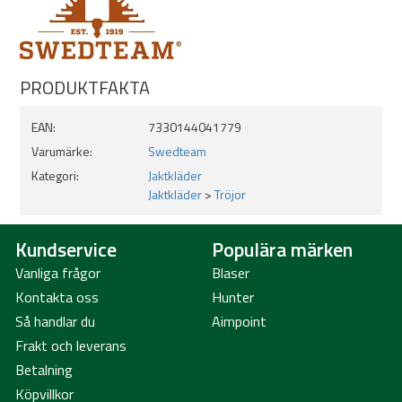
PRODUKTFAKTA
EAN:
7330144041779
Varumärke:
Swedteam
Kategori:
Jaktkläder
Jaktkläder
>
Tröjor
Kundservice
Populära märken
Vanliga frågor
Blaser
Kontakta oss
Hunter
Så handlar du
Aimpoint
Frakt och leverans
Betalning
Köpvillkor