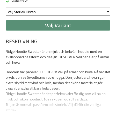
Gratis frakt
Välj Variant
BESKRIVNING
Ridge Hoodie Sweater är en mjuk och bekväm hoodie med en
avslappnad passform och design. DESOLVE® Veil paneler på ärmar
och huva.
Hoodien har paneler i DESOLVE® Veil på ärmar och huva. På bröstet
pryds den av Swedteams retro-logga. Den justerbara huvan ger
extra skydd mot vind och kyla, medan det sköna materialet gör
tröjan behaglig att bära hela dagen.
Ridge Hoodie Sweater är det perfekta valet för dig som vill ha en
mjuk och skön hoodie, både i skogen och till vardags.
Tröjan är normal i passform och storlek. Välj därför din vanliga
storlek.