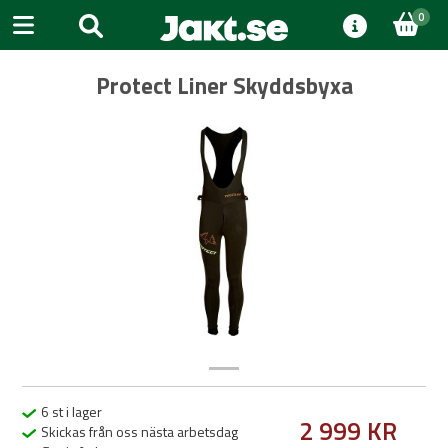
0
Protect Liner Skyddsbyxa
Previous
Next
6 st i lager
2 999 KR
Skickas från oss nästa arbetsdag