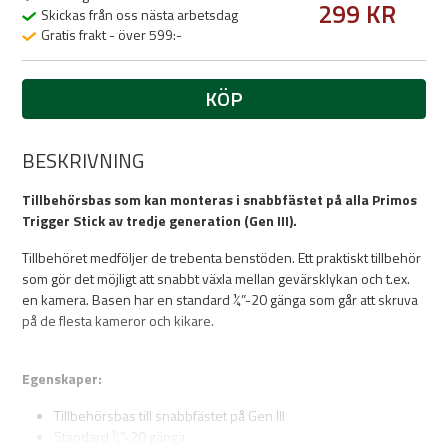
299 KR
Skickas från oss nästa arbetsdag
Gratis frakt - över 599:-
KÖP
BESKRIVNING
Tillbehörsbas som kan monteras i snabbfästet på alla Primos
Trigger Stick av tredje generation (Gen III).
Tillbehöret medföljer de trebenta benstöden. Ett praktiskt tillbehör
som gör det möjligt att snabbt växla mellan gevärsklykan och t.ex.
en kamera. Basen har en standard ¼”-20 gänga som går att skruva
på de flesta kameror och kikare.
Egenskaper:
Tillbehörsbas till snabbfästet på Gen III
Standard ¼”-20 gänga