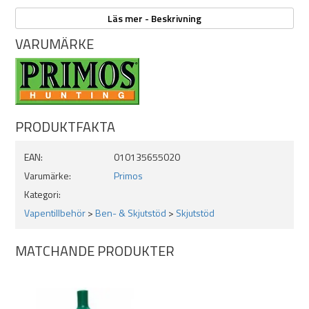
Glöm ej att låsa snabbfästet med den extra säkringen!
Läs mer - Beskrivning
VARUMÄRKE
PRODUKTFAKTA
EAN:
010135655020
Varumärke:
Primos
Kategori:
Vapentillbehör
>
Ben- & Skjutstöd
>
Skjutstöd
MATCHANDE PRODUKTER