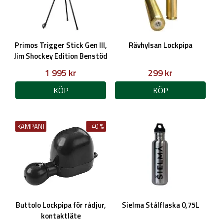
Primos Trigger Stick Gen III,
Rävhylsan Lockpipa
Jim Shockey Edition Benstöd
1 995 kr
299 kr
KÖP
KÖP
KAMPANJ
-40 %
Buttolo Lockpipa för rådjur,
Sielma Stålflaska 0,75L
kontaktläte