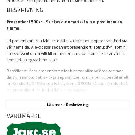
Produkten kan ej kombineras med rabattkod i kassan.
BESKRIVNING
Presentkort 500kr - Skickas automatiskt via e-post inom en
timme.
Ett presentkort från Jakt.se är alltid välkommet. Köp presentkort via
vår hemsida, vi e-postar sedan ett presentkort (som .pdf-fil som ni
kan skriva ut om ni vill) till er med en unik kod som ni kan använda
som betalning via hemsidan.
Beställer du flera presentkort eller blandar olika valörer kommer
dina presentkort att skickas separat. Exempelvis om du beställer ett
presentkort på 100kr och två stycken på 500kr så kommer du att få
tre presentkort skickade till din e-postadress.
Presentkortet är giltigt i 1 år från inköpsdatum.
Läs mer - Beskrivning
VARUMÄRKE