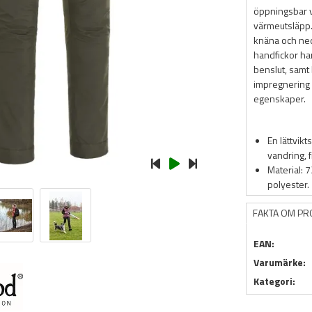
öppningsbar v
värmeutsläpp
knäna och nedå
handfickor ha
benslut, samt
impregnering 
egenskaper.
En lättvikt
vandring, 
Material: 
polyester.
FAKTA OM P
EAN:
Varumärke:
Kategori: