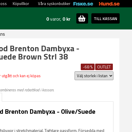
 oss
Köpvillkor
Våra syskonbutiker
0
varor,
0 kr
TILL KASSAN
ans
od Brenton Dambyxa -
uede Brown Strl 38
-68 %
OUTLET
 utgått och kan ej köpas
kombineras med rabattkod i kassan.
d Brenton Dambyxa - Olive/Suede
ftsbyxor i stretchmaterial. Tightare passform. Försedda med