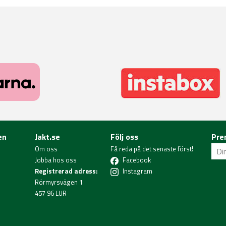
en
Jakt.se
Följ oss
Pre
Om oss
Få reda på det senaste först!
Jobba hos oss
Facebook
Registrerad adress:
Instagram
Rörmyrsvägen 1
457 96 LUR