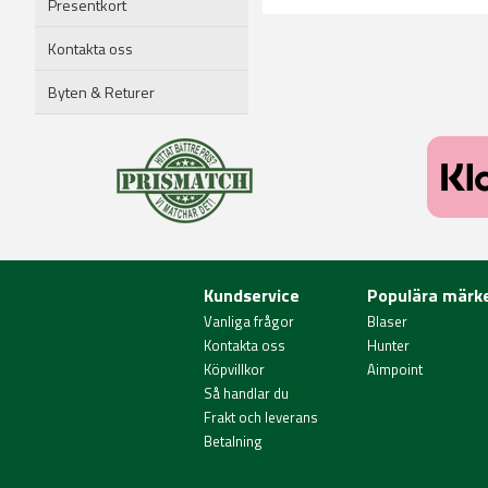
Presentkort
Kontakta oss
Byten & Returer
Kundservice
Populära märk
Vanliga frågor
Blaser
Kontakta oss
Hunter
Köpvillkor
Aimpoint
Så handlar du
Frakt och leverans
Betalning