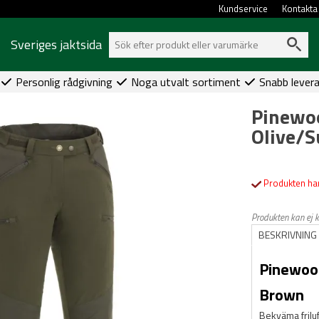
Kundservice
Kontakta
Sveriges jaktsida
Personlig rådgivning
Noga utvalt sortiment
Snabb lever
Pinewo
Olive/S
Produkten har
Produkten kan ej 
BESKRIVNING
Pinewoo
Brown
Bekväma frilu