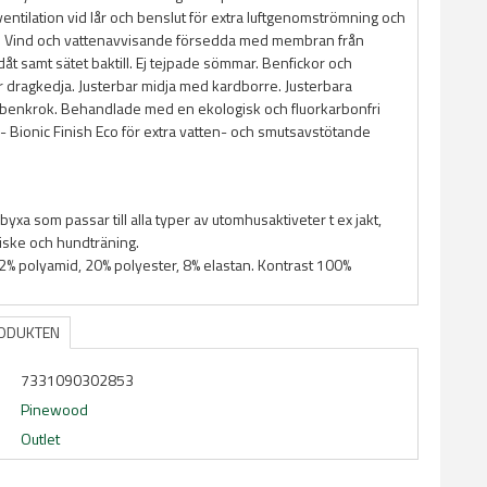
entilation vid lår och benslut för extra luftgenomströmning och
. Vind och vattenavvisande försedda med membran från
t samt sätet baktill. Ej tejpade sömmar. Benfickor och
r dragkedja. Justerbar midja med kardborre. Justerbara
 benkrok. Behandlade med en ekologisk och fluorkarbonfri
- Bionic Finish Eco för extra vatten- och smutsavstötande
sbyxa som passar till alla typer av utomhusaktiveter t ex jakt,
fiske och hundträning.
72% polyamid, 20% polyester, 8% elastan. Kontrast 100%
RODUKTEN
7331090302853
Pinewood
Outlet