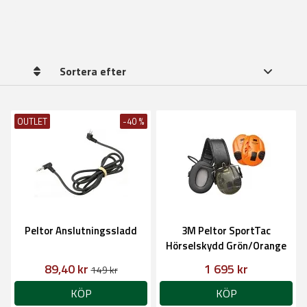
Sortera efter
OUTLET
-40 %
Peltor Anslutningssladd
3M Peltor SportTac
Hörselskydd Grön/Orange
89,40 kr
1 695 kr
149 kr
KÖP
KÖP