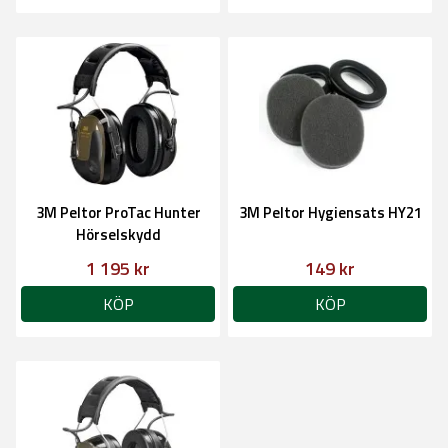
3M Peltor ProTac Hunter
3M Peltor Hygiensats HY21
Hörselskydd
1 195 kr
149 kr
KÖP
KÖP