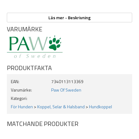
Egenskaper:
Läs mer - Beskrivning
VARUMÄRKE
Mått:
- Längd handtagsdel: 50cm
- Längd koppel: 130cm (från hake till ring)
- Bredd 5mm
Två retrieverkoppel + handtag
BGB-hake
PRODUKTFAKTA
Robusta stoppers och ringar
Svensktillverkat i Dalarna
Slitstarkt
EAN:
7340113113369
Varumärke:
Paw Of Sweden
Kategori:
För Hunden
>
Koppel, Selar & Halsband
>
Hundkoppel
MATCHANDE PRODUKTER