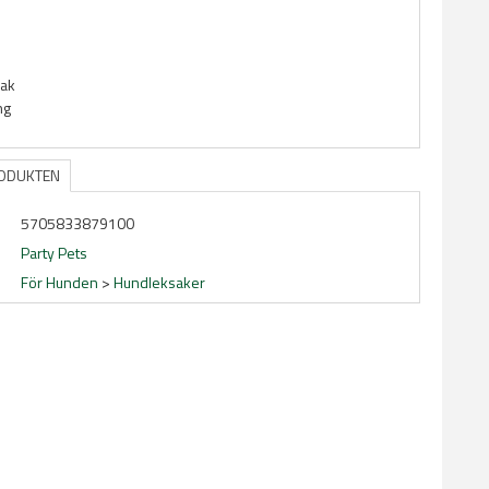
m
sak
ng
RODUKTEN
5705833879100
Party Pets
För Hunden
>
Hundleksaker