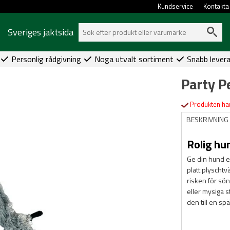
Kundservice
Kontakta
Sveriges jaktsida
Personlig rådgivning
Noga utvalt sortiment
Snabb lever
Party P
Produkten har
BESKRIVNING
Rolig hu
Ge din hund e
platt plyschtv
risken för sön
eller mysiga s
den till en s