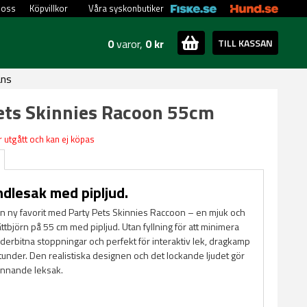
 oss
Köpvillkor
Våra syskonbutiker
0
varor,
0 kr
TILL KASSAN
ans
ets Skinnies Racoon 55cm
 utgått och kan ej köpas
ndlesak med pipljud.
n ny favorit med Party Pets Skinnies Raccoon – en mjuk och
ättbjörn på 55 cm med pipljud. Utan fyllning för att minimera
derbitna stoppningar och perfekt för interaktiv lek, dragkamp
tunder. Den realistiska designen och det lockande ljudet gör
pännande leksak.