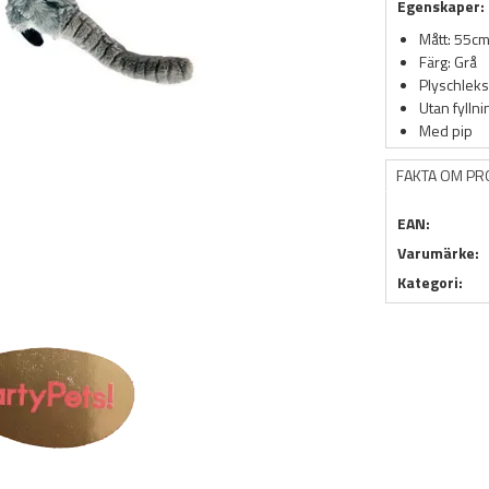
Egenskaper:
Mått: 55c
Färg: Grå
Plyschlek
Utan fyllni
Med pip
FAKTA OM P
EAN:
Varumärke:
Kategori: