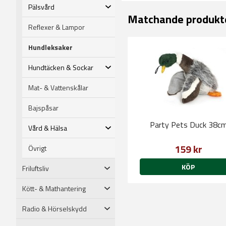
Pälsvård
Matchande produkt
Reflexer & Lampor
Hundleksaker
Hundtäcken & Sockar
Mat- & Vattenskålar
Bajspåsar
Party Pets Duck 38c
Vård & Hälsa
159 kr
Övrigt
KÖP
Friluftsliv
Kött- & Mathantering
Radio & Hörselskydd