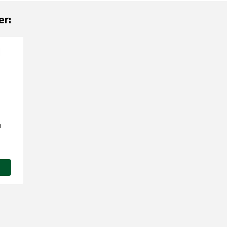
er:
m