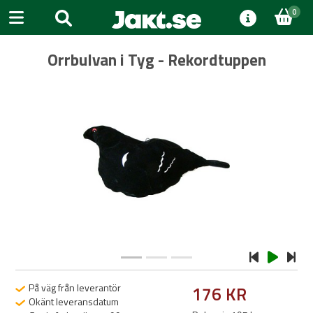
0
Orrbulvan i Tyg - Rekordtuppen
Previous
Next
På väg från leverantör
176 KR
Okänt leveransdatum