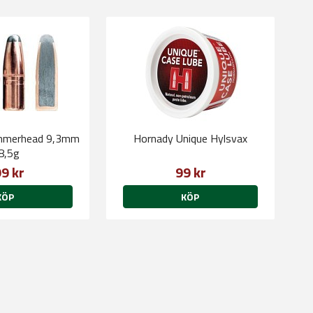
mmerhead 9,3mm
Hornady Unique Hylsvax
8,5g
9 kr
99 kr
KÖP
KÖP