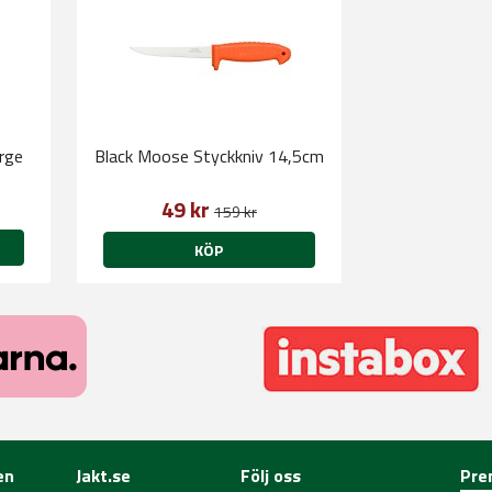
rge
Black Moose Styckkniv 14,5cm
49 kr
159 kr
KÖP
en
Jakt.se
Följ oss
Pre