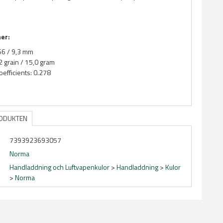
ner:
366 / 9,3 mm
2 grain / 15,0 gram
Coefficients: 0.278
RODUKTEN
7393923693057
Norma
Handladdning och Luftvapenkulor
>
Handladdning
>
Kulor
>
Norma