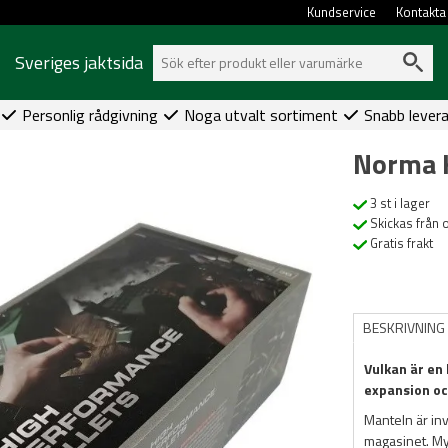
Kundservice
Kontakta
Sveriges jaktsida
Personlig rådgivning
Noga utvalt sortiment
Snabb lever
Norma 
3 st i lager
Skickas från 
Gratis frakt
BESKRIVNING
Vulkan är en
expansion oc
Manteln är inv
magasinet. Myc