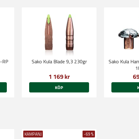
P-RP
Sako Kula Blade 9,3 230gr
Sako Kula Ha
1
1 169 kr
69
KÖP
KAMPANJ
-69 %