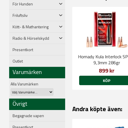
För Hunden
Friluftsliv
Kött- & Mathantering
Radio & Hörselskydd
Presentkort
Hornady Kula Interlock S
Outlet
9,3mm 286gr
899 kr
Varumärken
KÖP
Alla Varumärken
Övrigt
Andra köpte även:
Begagnade vapen
Presentkort