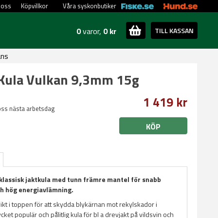
 oss
Köpvillkor
Våra syskonbutiker
0
varor,
0 kr
TILL KASSAN
ans
Kula Vulkan 9,3mm 15g
1 419 kr
oss nästa arbetsdag
KÖP
 klassisk jaktkula med tunn främre mantel för snabb
h hög energiavlämning.
ikt i toppen för att skydda blykärnan mot rekylskador i
ket populär och pålitlig kula för bl a drevjakt på vildsvin och