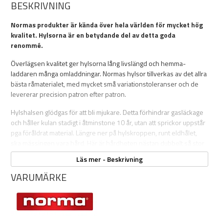
BESKRIVNING
Normas produkter är kända över hela världen för mycket hög
kvalitet. Hylsorna är en betydande del av detta goda
renommé.
Överlägsen kvalitet ger hylsorna lång livslängd och hemma-
laddaren många omladdningar. Normas hylsor tillverkas av det allra
bästa råmaterialet, med mycket små variationstoleranser och de
levererar precision patron efter patron.
Hylshalsen glödgas för att bli mjukare. Detta förhindrar gasläckage
och håller kulan stadigt i åtminstone 10 år, utan att sprickor uppstår
pga föråldrat material. Längre ner på hylskroppen, runt eldhålet,
ska mässingen vara hård. Här är hårdheten nästan dubbelt så stor
som runt hylshalsen. Materialstrukturen berättar om hårdheten.
Läs mer - Beskrivning
Under bearbetningen av de stora, mjuka kornen, bryts de ner till
mindre, vilket gör materialet hårdare. Vid glödgningen, blir små
VARUMÄRKE
korn större och hårdheten avtar.