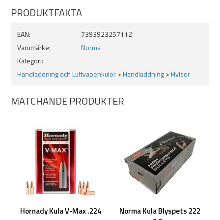
Specifikationer:
PRODUKTFAKTA
Kaliber: 222Rem
Antal: 100
EAN:
7393923257112
Varumärke:
Norma
Kategori:
Handladdning och Luftvapenkulor
>
Handladdning
>
Hylsor
MATCHANDE PRODUKTER
Hornady Kula V-Max .224
Norma Kula Blyspets 222